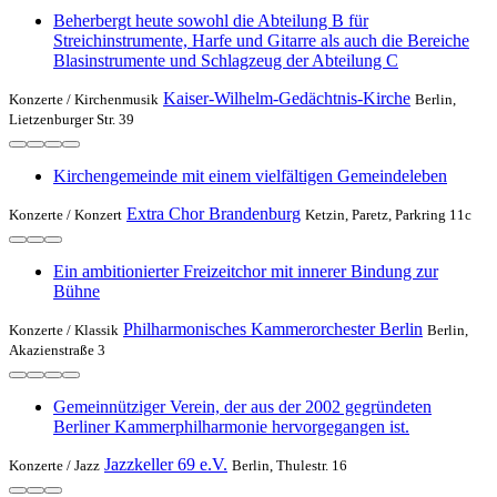
Beherbergt heute sowohl die Abteilung B für
Streichinstrumente, Harfe und Gitarre als auch die Bereiche
Blasinstrumente und Schlagzeug der Abteilung C
Kaiser-Wilhelm-Gedächtnis-Kirche
Konzerte /
Kirchenmusik
Berlin,
Lietzenburger Str. 39
Kirchengemeinde mit einem vielfältigen Gemeindeleben
Extra Chor Brandenburg
Konzerte /
Konzert
Ketzin, Paretz, Parkring 11c
Ein ambitionierter Freizeitchor mit innerer Bindung zur
Bühne
Philharmonisches Kammerorchester Berlin
Konzerte /
Klassik
Berlin,
Akazienstraße 3
Gemeinnütziger Verein, der aus der 2002 gegründeten
Berliner Kammerphilharmonie hervorgegangen ist.
Jazzkeller 69 e.V.
Konzerte /
Jazz
Berlin, Thulestr. 16