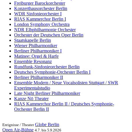
Freiburger Barockorchester
Konzerthausorchester Berlin
WDR Sinfonieorchester I
RIAS Kammerchor Berlin I
London Symphony Orchestra
NDR Elbphilharmonie Orchester
Orchester der Deutschen Oper Berlin
Staatskapelle Berlin
Wiener Philharmoniker
Berliner Philharmoniker I
Matinee: Orgel & Harfe
Ensemble Resonanz
Rundfunk-Sinfonieorchester Berlin
Deutsches Symphonie-Orchester Berlin I
Berliner Philharmoniker II
Ensemble Modern / Neue Vocalsolisten Stuttgart / SWR
Experimentalstudio
Late Night Berliner Philharmoniker
Kanze Nō Theater
RIAS Kammerchor Berlin II / Deutsches Symphonie-
Orchester Berlin II
Globe Berlin
Ereignisse /
Theater
Open Air-Bühne
4.7. bis 5.9.2026