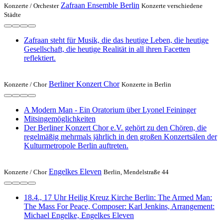
Zafraan Ensemble Berlin
Konzerte /
Orchester
Konzerte verschiedene
Städte
Zafraan steht für Musik, die das heutige Leben, die heutige
Gesellschaft, die heutige Realität in all ihren Facetten
reflektiert.
Berliner Konzert Chor
Konzerte /
Chor
Konzerte in Berlin
A Modern Man - Ein Oratorium über Lyonel Feininger
Mitsingemöglichkeiten
Der Berliner Konzert Chor e.V. gehört zu den Chören, die
regelmäßig mehrmals jährlich in den großen Konzertsälen der
Kulturmetropole Berlin auftreten.
Engelkes Eleven
Konzerte /
Chor
Berlin, Mendelstraße 44
18.4., 17 Uhr Heilig Kreuz Kirche Berlin: The Armed Man:
The Mass For Peace, Composer: Karl Jenkins, Arrangement:
Michael Engelke, Engelkes Eleven