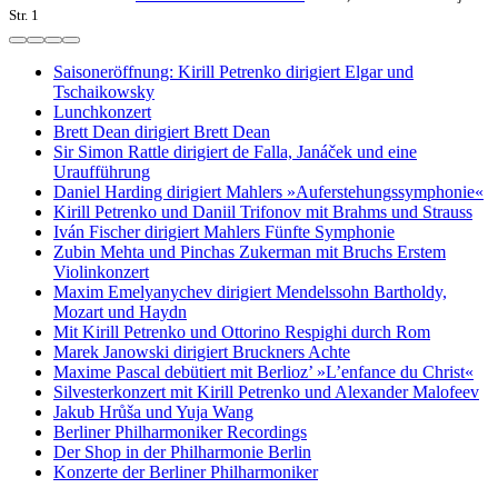
Str. 1
Saisoneröffnung: Kirill Petrenko dirigiert Elgar und
Tschaikowsky
Lunchkonzert
Brett Dean dirigiert Brett Dean
Sir Simon Rattle dirigiert de Falla, Janáček und eine
Uraufführung
Daniel Harding dirigiert Mahlers »Auferstehungssymphonie«
Kirill Petrenko und Daniil Trifonov mit Brahms und Strauss
Iván Fischer dirigiert Mahlers Fünfte Symphonie
Zubin Mehta und Pinchas Zukerman mit Bruchs Erstem
Violinkonzert
Maxim Emelyanychev dirigiert Mendelssohn Bartholdy,
Mozart und Haydn
Mit Kirill Petrenko und Ottorino Respighi durch Rom
Marek Janowski dirigiert Bruckners Achte
Maxime Pascal debütiert mit Berlioz’ »L’enfance du Christ«
Silvesterkonzert mit Kirill Petrenko und Alexander Malofeev
Jakub Hrůša und Yuja Wang
Berliner Philharmoniker Recordings
Der Shop in der Philharmonie Berlin
Konzerte der Berliner Philharmoniker