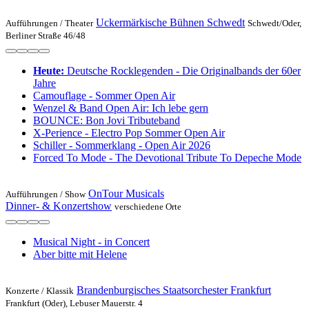
Uckermärkische Bühnen Schwedt
Aufführungen /
Theater
Schwedt/Oder,
Berliner Straße 46/48
Heute:
Deutsche Rocklegenden - Die Originalbands der 60er
Jahre
Camouflage - Sommer Open Air
Wenzel & Band Open Air: Ich lebe gern
BOUNCE: Bon Jovi Tributeband
X-Perience - Electro Pop Sommer Open Air
Schiller - Sommerklang - Open Air 2026
Forced To Mode - The Devotional Tribute To Depeche Mode
OnTour Musicals
Aufführungen /
Show
Dinner- & Konzertshow
verschiedene Orte
Musical Night - in Concert
Aber bitte mit Helene
Brandenburgisches Staatsorchester Frankfurt
Konzerte /
Klassik
Frankfurt (Oder), Lebuser Mauerstr. 4