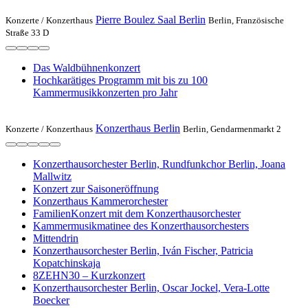
Pierre Boulez Saal Berlin
Konzerte /
Konzerthaus
Berlin, Französische
Straße 33 D
Das Waldbühnenkonzert
Hochkarätiges Programm mit bis zu 100
Kammermusikkonzerten pro Jahr
Konzerthaus Berlin
Konzerte /
Konzerthaus
Berlin, Gendarmenmarkt 2
Konzerthausorchester Berlin, Rundfunkchor Berlin, Joana
Mallwitz
Konzert zur Saisoneröffnung
Konzerthaus Kammerorchester
FamilienKonzert mit dem Konzerthausorchester
Kammermusikmatinee des Konzerthausorchesters
Mittendrin
Konzerthausorchester Berlin, Iván Fischer, Patricia
Kopatchinskaja
8ZEHN30 – Kurzkonzert
Konzerthausorchester Berlin, Oscar Jockel, Vera-Lotte
Boecker