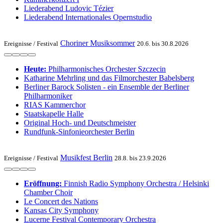
Liederabend Ludovic Tézier
Liederabend Internationales Opernstudio
Choriner Musiksommer
Ereignisse /
Festival
20.6. bis 30.8.2026
Heute:
Philharmonisches Orchester Szczecin
Katharine Mehrling und das Filmorchester Babelsberg
Berliner Barock Solisten - ein Ensemble der Berliner
Philharmoniker
RIAS Kammerchor
Staatskapelle Halle
Original Hoch- und Deutschmeister
Rundfunk-Sinfonieorchester Berlin
Musikfest Berlin
Ereignisse /
Festival
28.8. bis 23.9.2026
Eröffnung:
Finnish Radio Symphony Orchestra / Helsinki
Chamber Choir
Le Concert des Nations
Kansas City Symphony
Lucerne Festival Contemporary Orchestra