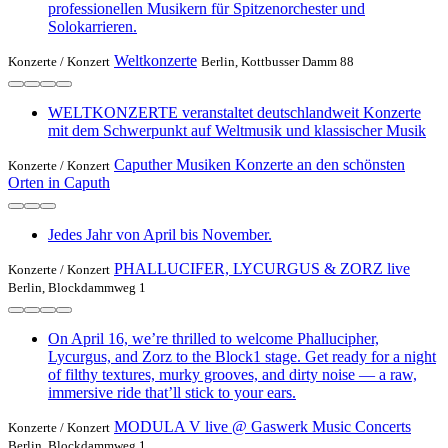
professionellen Musikern für Spitzenorchester und
Solokarrieren.
Weltkonzerte
Konzerte /
Konzert
Berlin, Kottbusser Damm 88
WELTKONZERTE veranstaltet deutschlandweit Konzerte
mit dem Schwerpunkt auf Weltmusik und klassischer Musik
Caputher Musiken Konzerte an den schönsten
Konzerte /
Konzert
Orten in Caputh
Jedes Jahr von April bis November.
PHALLUCIFER, LYCURGUS & ZORZ live
Konzerte /
Konzert
Berlin, Blockdammweg 1
On April 16, we’re thrilled to welcome Phallucipher,
Lycurgus, and Zorz to the Block1 stage. Get ready for a night
of filthy textures, murky grooves, and dirty noise — a raw,
immersive ride that’ll stick to your ears.
MODULA V live @ Gaswerk Music Concerts
Konzerte /
Konzert
Berlin, Blockdammweg 1