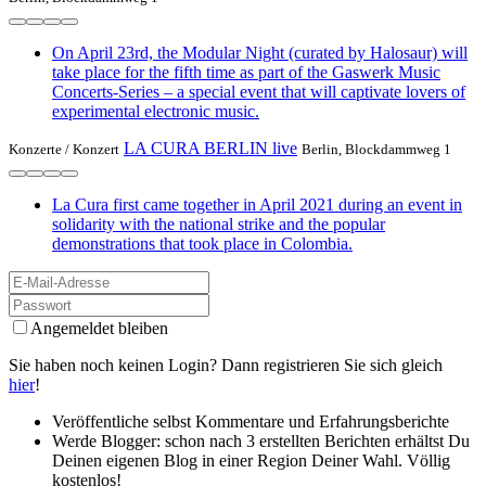
On April 23rd, the Modular Night (curated by Halosaur) will
take place for the fifth time as part of the Gaswerk Music
Concerts-Series – a special event that will captivate lovers of
experimental electronic music.
LA CURA BERLIN live
Konzerte /
Konzert
Berlin, Blockdammweg 1
La Cura first came together in April 2021 during an event in
solidarity with the national strike and the popular
demonstrations that took place in Colombia.
Angemeldet bleiben
Sie haben noch keinen Login? Dann registrieren Sie sich gleich
hier
!
Veröffentliche selbst Kommentare und Erfahrungsberichte
Werde Blogger: schon nach 3 erstellten Berichten erhältst Du
Deinen eigenen Blog in einer Region Deiner Wahl. Völlig
kostenlos!