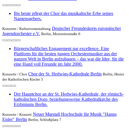
Bis heute pflegt der Chor das musikalische Erbe seines
Namensgebers.
Deutscher Freundeskreis europäischer
Konzerte /
Kulturveranstaltung
Jugendorchester e.V.
Berlin, Meierottostraße 6
Bürgerschaftliches Engagement par excellence. Eine
Plattform für die besten jungen Orchestermusiker aus der
ganzen Welt in Berlin aufzubauen – das war die Idee, für die
eine Hand voll Freunde im Jahr 2000.
Chor der St. Hedwigs-Kathedrale Berlin
Konzerte /
Chor
Berlin, Hinter
der Katholischen Kirche 3
Der Hauptchor an der St. Hedwigs-Kathedrale, der römisch-
katholischen Dom- beziehungsweise Kathedralkirche des
Erzbistums Berlin.
Neuer Marstall Hochschule für Musik "Hanns
Konzerte /
Konzert
Eisler" Berlin
Berlin, Schloßplatz 7