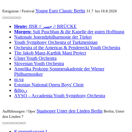
Young Euro Classic Berlin
Ereignisse /
Festival
31.7. bis 16.8.2026
Heute:
JISR // جسر // BRÜCKE
Morgen:
Suli Pusch­ban & die Ka­pelle der gu­ten Hoff­nung
Nationale Jugend­philharmonie der Türkei
Youth Symphony Orchestra of Turk­menistan
Or­ches­tra of the Ameri­cas & Pen­de­recki Youth Orchestra
The Jakob Manz-Karthik Mani Project
Ulster Youth Or­chestra
Slo­ve­ni­an Youth Orchestra
Angelika Pro­kopp Som­mer­akademie der Wiener
Philharmoniker
ni-va
Estonian National Opera Boys' Choir
&ñịoن
AYSO – Accademia Youth Symphony Orchestra
Staatsoper Unter den Linden Berlin
Aufführungen /
Oper
Berlin, Unter
den Linden 7
Kam­mer­kon­zert I