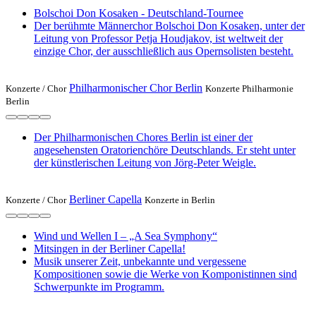
Bolschoi Don Kosaken - Deutschland-Tournee
Der berühmte Männerchor Bolschoi Don Kosaken, unter der
Leitung von Professor Petja Houdjakov, ist weltweit der
einzige Chor, der ausschließlich aus Opernsolisten besteht.
Philharmonischer Chor Berlin
Konzerte /
Chor
Konzerte Philharmonie
Berlin
Der Philharmonischen Chores Berlin ist einer der
angesehensten Oratorienchöre Deutschlands. Er steht unter
der künstlerischen Leitung von Jörg-Peter Weigle.
Berliner Capella
Konzerte /
Chor
Konzerte in Berlin
Wind und Wellen I – „A Sea Symphony“
Mitsingen in der Berliner Capella!
Musik unserer Zeit, unbekannte und vergessene
Kompositionen sowie die Werke von Komponistinnen sind
Schwerpunkte im Programm.