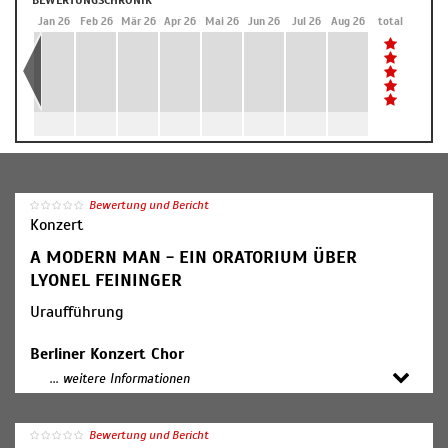
BEWERTUNGSCHRONIK
Dez 25
Jan 26
Feb 26
Mär 26
Apr 26
Mai 26
Jun 26
Jul 26
Aug 26
total
Bewertung und Bericht
Konzert
A MODERN MAN - EIN ORATORIUM ÜBER
LYONEL FEININGER
Uraufführung
Berliner Konzert Chor
Künstlerische Leitung: Jan Olberg
... weitere Informationen
Mitwirkende:
Conrad Feininger, Sprecher
Bewertung und Bericht
Anselm Bresgott, Sprecher