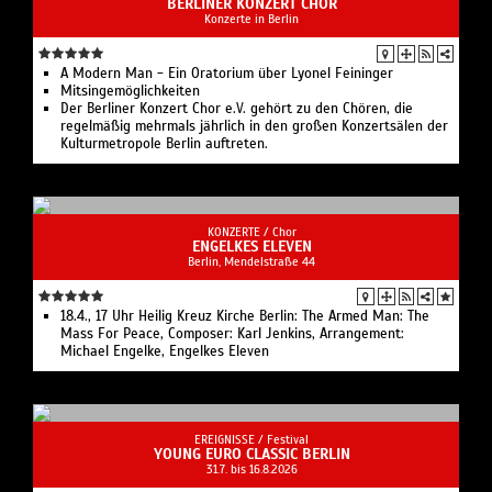
BERLINER KONZERT CHOR
Konzerte in Berlin
A Modern Man - Ein Oratorium über Lyonel Feininger
Mitsingemöglichkeiten
Der Berliner Konzert Chor e.V. gehört zu den Chören, die
regelmäßig mehrmals jährlich in den großen Konzertsälen der
Kulturmetropole Berlin auftreten.
KONZERTE /
Chor
ENGELKES ELEVEN
Berlin, Mendelstraße 44
18.4., 17 Uhr Heilig Kreuz Kirche Berlin: The Armed Man: The
Mass For Peace, Composer: Karl Jenkins, Arrangement:
Michael Engelke, Engelkes Eleven
EREIGNISSE /
Festival
YOUNG EURO CLASSIC BERLIN
31.7. bis 16.8.2026