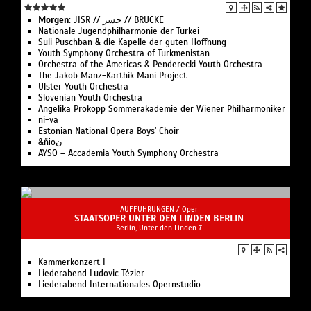
Morgen:
JISR // جسر // BRÜCKE
Nationale Jugend­philharmonie der Türkei
Suli Pusch­ban & die Ka­pelle der gu­ten Hoff­nung
Youth Symphony Orchestra of Turk­menistan
Or­ches­tra of the Ameri­cas & Pen­de­recki Youth Orchestra
The Jakob Manz-Karthik Mani Project
Ulster Youth Or­chestra
Slo­ve­ni­an Youth Orchestra
Angelika Pro­kopp Som­mer­akademie der Wiener Philharmoniker
ni-va
Estonian National Opera Boys' Choir
&ñịoن
AYSO – Accademia Youth Symphony Orchestra
AUFFÜHRUNGEN /
Oper
STAATSOPER UNTER DEN LINDEN BERLIN
Berlin, Unter den Linden 7
Kam­mer­kon­zert I
Liederabend Ludovic Tézier
Liederabend Internationales Opernstudio