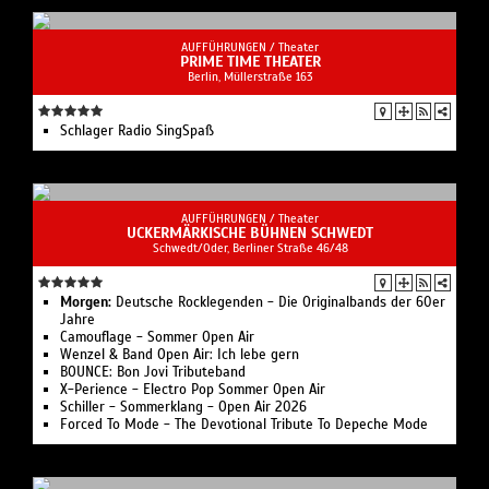
AUFFÜHRUNGEN /
Theater
PRIME TIME THEATER
Berlin, ​Müllerstraße 163
Schlager Radio SingSpaß
AUFFÜHRUNGEN /
Theater
UCKERMÄRKISCHE BÜHNEN SCHWEDT
Schwedt/Oder, Berliner Straße 46/48
Morgen:
Deutsche Rocklegenden - Die Originalbands der 60er
Jahre
Camouflage - Sommer Open Air
Wenzel & Band Open Air: Ich lebe gern
BOUNCE: Bon Jovi Tributeband
X-Perience - Electro Pop Sommer Open Air
Schiller - Sommerklang - Open Air 2026
Forced To Mode - The Devotional Tribute To Depeche Mode