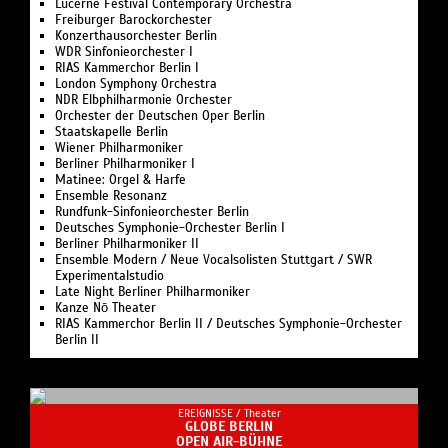
Lucerne Festival Contemporary Orchestra
Freiburger Barockorchester
Konzerthausorchester Berlin
WDR Sinfonieorchester I
RIAS Kammerchor Berlin I
London Symphony Orchestra
NDR Elbphilharmonie Orchester
Orchester der Deutschen Oper Berlin
Staatskapelle Berlin
Wiener Philharmoniker
Berliner Philharmoniker I
Matinee: Orgel & Harfe
Ensemble Resonanz
Rundfunk-Sinfonieorchester Berlin
Deutsches Symphonie-Orchester Berlin I
Berliner Philharmoniker II
Ensemble Modern / Neue Vocalsolisten Stuttgart / SWR
Experimentalstudio
Late Night Berliner Philharmoniker
Kanze Nō Theater
RIAS Kammerchor Berlin II / Deutsches Symphonie-Orchester
Berlin II
EREIGNISSE /
Theater
GLOBE BERLIN
OPEN AIR-BÜHNE