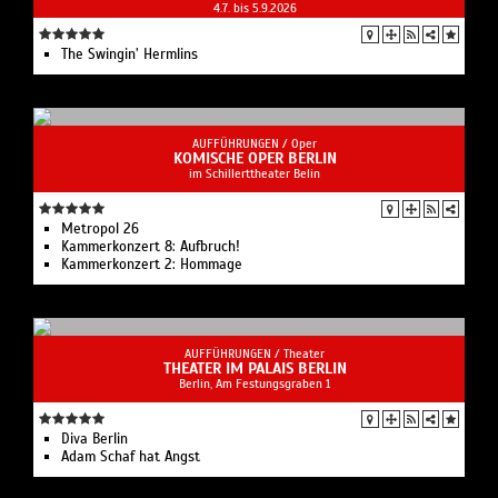
4.7. bis 5.9.2026
The Swingin’ Hermlins
AUFFÜHRUNGEN /
Oper
KOMISCHE OPER BERLIN
im Schillerttheater Belin
Metropol 26
Kammerkonzert 8: Aufbruch!
Kammerkonzert 2: Hommage
AUFFÜHRUNGEN /
Theater
THEATER IM PALAIS BERLIN
Berlin, Am Festungsgraben 1
Diva Berlin
Adam Schaf hat Angst