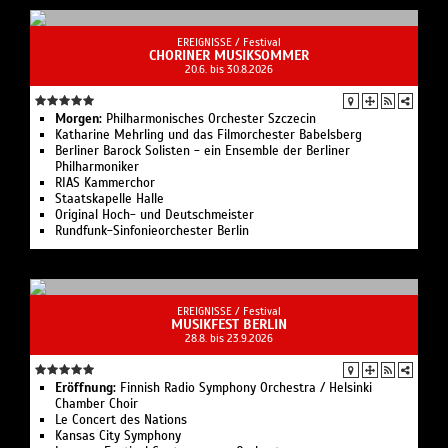
EREIGNISSE /
Festival
CHORINER MUSIKSOMMER
20.6. bis 30.8.2026
Morgen:
Philharmonisches Orchester Szczecin
Katharine Mehrling und das Filmorchester Babelsberg
Berliner Barock Solisten - ein Ensemble der Berliner
Philharmoniker
RIAS Kammerchor
Staatskapelle Halle
Original Hoch- und Deutschmeister
Rundfunk-Sinfonieorchester Berlin
EREIGNISSE /
Festival
MUSIKFEST BERLIN
28.8. bis 23.9.2026
Eröffnung:
Finnish Radio Symphony Orchestra / Helsinki
Chamber Choir
Le Concert des Nations
Kansas City Symphony