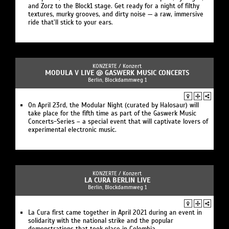
and Zorz to the Block1 stage. Get ready for a night of filthy
textures, murky grooves, and dirty noise — a raw, immersive
ride that’ll stick to your ears.
KONZERTE /
Konzert
MODULA V LIVE @ GASWERK MUSIC CONCERTS
Berlin, Blockdammweg 1
On April 23rd, the Modular Night (curated by Halosaur) will
take place for the fifth time as part of the Gaswerk Music
Concerts-Series – a special event that will captivate lovers of
experimental electronic music.
KONZERTE /
Konzert
LA CURA BERLIN LIVE
Berlin, Blockdammweg 1
La Cura first came together in April 2021 during an event in
solidarity with the national strike and the popular
demonstrations that took place in Colombia.