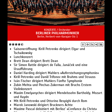
Mit ihrem Oratorium „A Modern Man“ zeichnen der
Komponist Christoph Reuter und sein Librettist
Andreas Hillger das Leben des Jahrhundertkünstlers
nach, das ihn von New York und Paris über Weimar,
Dessau und Berlin wieder zurück in seine Geburtsstadt
führte. Dabei klingt Feiningers musikalischer Favorit
KONZERTE /
Orchester
aus dem Barock ebenso an wie der zeitgenössische
BERLINER PHILHARMONIKER
Berlin, Herbert-von-Karajan-Str. 1
Jazz. Mit seiner Affinität zu Rennrädern und
Lokomotiven kommt das Interesse am technischen
Fortschritt sowie an der Geschwindigkeit ins Spiel und
Saisoneröffnung: Kirill Petrenko dirigiert Elgar und
in seiner lebenslangen Liebe zu Julia wird der
Tschaikowsky
Lunchkonzert
weltberühmte Maler als Familienmensch erkennbar.
Brett Dean dirigiert Brett Dean
Sir Simon Rattle dirigiert de Falla, Janáček und eine
Anlässlich des einhundertjährigen Bauhausjubiläums
Uraufführung
Daniel Harding dirigiert Mahlers »Auferstehungssymphonie«
präsentiert der Berliner Konzert Chor, zusammen mit
Kirill Petrenko und Daniil Trifonov mit Brahms und Strauss
Orchester, Band und Solisten, mit der Uraufführung des
Iván Fischer dirigiert Mahlers Fünfte Symphonie
Werkes „A Modern Man — ein Feininger-Oratorium‟ ein
Zubin Mehta und Pinchas Zukerman mit Bruchs Erstem
Violinkonzert
Kaleidoskop der Klassischen Moderne, in dem sich das
Maxim Emelyanychev dirigiert Mendelssohn Bartholdy, Mozart
Licht der Gegenwart bricht und spiegelt.
und Haydn
Mit Kirill Petrenko und Ottorino Respighi durch Rom
Marek Janowski dirigiert Bruckners Achte
Maxime Pascal debütiert mit Berlioz’ »L’enfance du Christ«