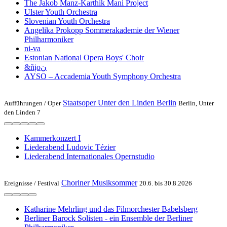
The Jakob Manz-Karthik Mani Project
Ulster Youth Or­chestra
Slo­ve­ni­an Youth Orchestra
Angelika Pro­kopp Som­mer­akademie der Wiener
Philharmoniker
ni-va
Estonian National Opera Boys' Choir
&ñịoن
AYSO – Accademia Youth Symphony Orchestra
Staatsoper Unter den Linden Berlin
Aufführungen /
Oper
Berlin, Unter
den Linden 7
Kam­mer­kon­zert I
Liederabend Ludovic Tézier
Liederabend Internationales Opernstudio
Choriner Musiksommer
Ereignisse /
Festival
20.6. bis 30.8.2026
Katharine Mehrling und das Filmorchester Babelsberg
Berliner Barock Solisten - ein Ensemble der Berliner