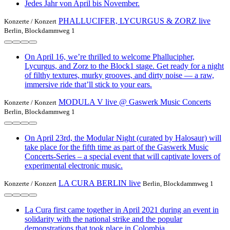
Jedes Jahr von April bis November.
PHALLUCIFER, LYCURGUS & ZORZ live
Konzerte /
Konzert
Berlin, Blockdammweg 1
On April 16, we’re thrilled to welcome Phallucipher,
Lycurgus, and Zorz to the Block1 stage. Get ready for a night
of filthy textures, murky grooves, and dirty noise — a raw,
immersive ride that’ll stick to your ears.
MODULA V live @ Gaswerk Music Concerts
Konzerte /
Konzert
Berlin, Blockdammweg 1
On April 23rd, the Modular Night (curated by Halosaur) will
take place for the fifth time as part of the Gaswerk Music
Concerts-Series – a special event that will captivate lovers of
experimental electronic music.
LA CURA BERLIN live
Konzerte /
Konzert
Berlin, Blockdammweg 1
La Cura first came together in April 2021 during an event in
solidarity with the national strike and the popular
demonstrations that took place in Colombia.