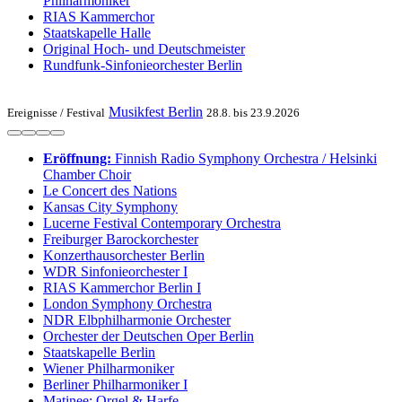
Philharmoniker
RIAS Kammerchor
Staatskapelle Halle
Original Hoch- und Deutschmeister
Rundfunk-Sinfonieorchester Berlin
Musikfest Berlin
Ereignisse /
Festival
28.8. bis 23.9.2026
Eröffnung:
Finnish Radio Symphony Orchestra / Helsinki
Chamber Choir
Le Concert des Nations
Kansas City Symphony
Lucerne Festival Contemporary Orchestra
Freiburger Barockorchester
Konzerthausorchester Berlin
WDR Sinfonieorchester I
RIAS Kammerchor Berlin I
London Symphony Orchestra
NDR Elbphilharmonie Orchester
Orchester der Deutschen Oper Berlin
Staatskapelle Berlin
Wiener Philharmoniker
Berliner Philharmoniker I
Matinee: Orgel & Harfe