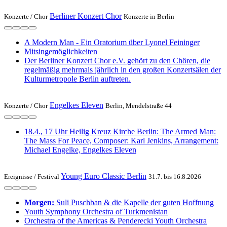
Berliner Konzert Chor
Konzerte /
Chor
Konzerte in Berlin
A Modern Man - Ein Oratorium über Lyonel Feininger
Mitsingemöglichkeiten
Der Berliner Konzert Chor e.V. gehört zu den Chören, die
regelmäßig mehrmals jährlich in den großen Konzertsälen der
Kulturmetropole Berlin auftreten.
Engelkes Eleven
Konzerte /
Chor
Berlin, Mendelstraße 44
18.4., 17 Uhr Heilig Kreuz Kirche Berlin: The Armed Man:
The Mass For Peace, Composer: Karl Jenkins, Arrangement:
Michael Engelke, Engelkes Eleven
Young Euro Classic Berlin
Ereignisse /
Festival
31.7. bis 16.8.2026
Morgen:
Suli Pusch­ban & die Ka­pelle der gu­ten Hoff­nung
Youth Symphony Orchestra of Turk­menistan
Or­ches­tra of the Ameri­cas & Pen­de­recki Youth Orchestra