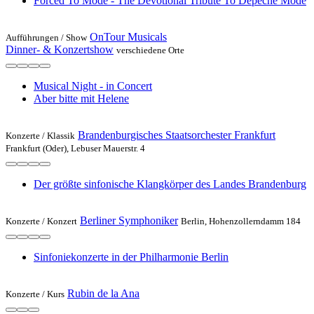
Forced To Mode - The Devotional Tribute To Depeche Mode
OnTour Musicals
Aufführungen /
Show
Dinner- & Konzertshow
verschiedene Orte
Musical Night - in Concert
Aber bitte mit Helene
Brandenburgisches Staatsorchester Frankfurt
Konzerte /
Klassik
Frankfurt (Oder), Lebuser Mauerstr. 4
Der größte sinfonische Klangkörper des Landes Brandenburg
Berliner Symphoniker
Konzerte /
Konzert
Berlin, Hohenzollerndamm 184
Sinfoniekonzerte in der Philharmonie Berlin
Rubin de la Ana
Konzerte /
Kurs