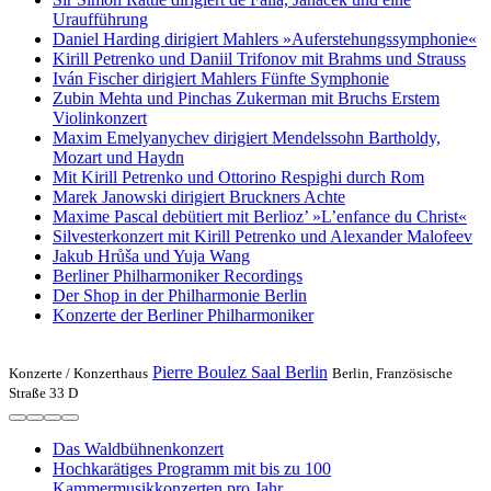
Uraufführung
Daniel Harding dirigiert Mahlers »Auferstehungssymphonie«
Kirill Petrenko und Daniil Trifonov mit Brahms und Strauss
Iván Fischer dirigiert Mahlers Fünfte Symphonie
Zubin Mehta und Pinchas Zukerman mit Bruchs Erstem
Violinkonzert
Maxim Emelyanychev dirigiert Mendelssohn Bartholdy,
Mozart und Haydn
Mit Kirill Petrenko und Ottorino Respighi durch Rom
Marek Janowski dirigiert Bruckners Achte
Maxime Pascal debütiert mit Berlioz’ »L’enfance du Christ«
Silvesterkonzert mit Kirill Petrenko und Alexander Malofeev
Jakub Hrůša und Yuja Wang
Berliner Philharmoniker Recordings
Der Shop in der Philharmonie Berlin
Konzerte der Berliner Philharmoniker
Pierre Boulez Saal Berlin
Konzerte /
Konzerthaus
Berlin, Französische
Straße 33 D
Das Waldbühnenkonzert
Hochkarätiges Programm mit bis zu 100
Kammermusikkonzerten pro Jahr