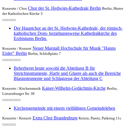
Chor der St. Hedwigs-Kathedrale Berlin
Konzerte /
Chor
Berlin, Hinter
der Katholischen Kirche 3
Der Hauptchor an der St. Hedwigs-Kathedrale, der römisch-
katholischen Dom- beziehungsweise Kathedralkirche des
Erzbistums Berlin.
Neuer Marstall Hochschule für Musik "Hanns
Konzerte /
Konzert
Eisler" Berlin
Berlin, Schloßplatz 7
Beherbergt heute sowohl die Abteilung B für
Streichinstrumente, Harfe und Gitarre als auch die Bereiche
Blasinstrumente und Schlagzeug der Abteilung C
Kaiser-Wilhelm-Gedächtnis-Kirche
Konzerte /
Kirchenmusik
Berlin,
Lietzenburger Str. 39
Kirchengemeinde mit einem vielfältigen Gemeindeleben
Extra Chor Brandenburg
Konzerte /
Konzert
Ketzin, Paretz, Parkring 11c