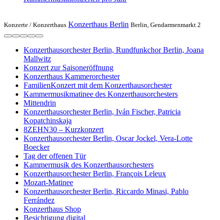
Konzerthaus Berlin
Konzerte /
Konzerthaus
Berlin, Gendarmenmarkt 2
Konzerthausorchester Berlin, Rundfunkchor Berlin, Joana
Mallwitz
Konzert zur Saisoneröffnung
Konzerthaus Kammerorchester
FamilienKonzert mit dem Konzerthausorchester
Kammermusikmatinee des Konzerthausorchesters
Mittendrin
Konzerthausorchester Berlin, Iván Fischer, Patricia
Kopatchinskaja
8ZEHN30 – Kurzkonzert
Konzerthausorchester Berlin, Oscar Jockel, Vera-Lotte
Boecker
Tag der offenen Tür
Kammermusik des Konzerthausorchesters
Konzerthausorchester Berlin, François Leleux
Mozart-Matinee
Konzerthausorchester Berlin, Riccardo Minasi, Pablo
Ferrández
Konzerthaus Shop
Besichtigung digital