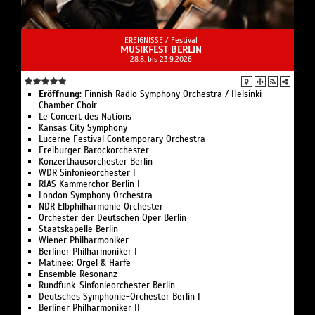
EREIGNISSE /
Festival
MUSIKFEST BERLIN
28.8. bis 23.9.2026
Eröffnung:
Finnish Radio Symphony Orchestra / Helsinki
Chamber Choir
Le Concert des Nations
Kansas City Symphony
Lucerne Festival Contemporary Orchestra
Freiburger Barockorchester
Konzerthausorchester Berlin
WDR Sinfonieorchester I
RIAS Kammerchor Berlin I
London Symphony Orchestra
NDR Elbphilharmonie Orchester
Orchester der Deutschen Oper Berlin
Staatskapelle Berlin
Wiener Philharmoniker
Berliner Philharmoniker I
Matinee: Orgel & Harfe
Ensemble Resonanz
Rundfunk-Sinfonieorchester Berlin
Deutsches Symphonie-Orchester Berlin I
Berliner Philharmoniker II