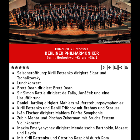
KONZERTE /
Orchester
BERLINER PHILHARMONIKER
Berlin, Herbert-von-Karajan-Str. 1
Saisoneröffnung: Kirill Petrenko dirigiert Elgar und
Tschaikowsky
Lunchkonzert
Brett Dean dirigiert Brett Dean
Sir Simon Rattle dirigiert de Falla, Janáček und eine
Uraufführung
Daniel Harding dirigiert Mahlers »Auferstehungssymphonie«
Kirill Petrenko und Daniil Trifonov mit Brahms und Strauss
Iván Fischer dirigiert Mahlers Fünfte Symphonie
Zubin Mehta und Pinchas Zukerman mit Bruchs Erstem
Violinkonzert
Maxim Emelyanychev dirigiert Mendelssohn Bartholdy, Mozart
und Haydn
Mit Kirill Petrenko und Ottorino Respighi durch Rom