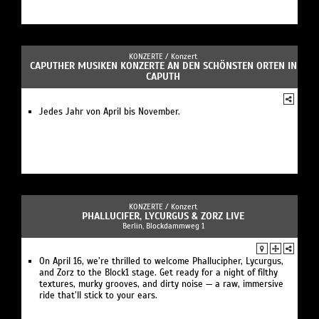
KONZERTE /
Konzert
CAPUTHER MUSIKEN KONZERTE AN DEN SCHÖNSTEN ORTEN IN
CAPUTH
Jedes Jahr von April bis November.
KONZERTE /
Konzert
PHALLUCIFER, LYCURGUS & ZORZ LIVE
Berlin, Blockdammweg 1
On April 16, we’re thrilled to welcome Phallucipher, Lycurgus,
and Zorz to the Block1 stage. Get ready for a night of filthy
textures, murky grooves, and dirty noise — a raw, immersive
ride that’ll stick to your ears.