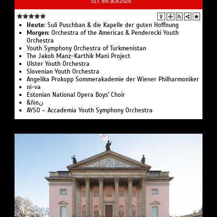
31.7. bis 16.8.2026
Heute:
Suli Pusch­ban & die Ka­pelle der gu­ten Hoff­nung
Morgen:
Or­ches­tra of the Ameri­cas & Pen­de­recki Youth
Orchestra
Youth Symphony Orchestra of Turk­menistan
The Jakob Manz-Karthik Mani Project
Ulster Youth Or­chestra
Slo­ve­ni­an Youth Orchestra
Angelika Pro­kopp Som­mer­akademie der Wiener Philharmoniker
ni-va
Estonian National Opera Boys' Choir
&ñịoن
AYSO – Accademia Youth Symphony Orchestra