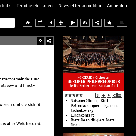
chutz
Termine eintragen
Newsletter anmelden
Anmelden
KONZERTE /
Orchester
enstadtgemeinde: rund
BERLINER PHILHARMONIKER
Lützow- und Ernst-
Berlin, Herbert-von-Karajan-Str. 1
Saisoneröffnung: Kirill
wissen und die sich für
Petrenko dirigiert Elgar und
Tschaikowsky
Lunchkonzert
Brett Dean dirigiert Brett
us aller Welt besucht
Dean
Sir Simon Rattle dirigiert de
Falla, Janáček und eine