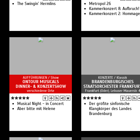
The Swingin’ Hermlins
Estonian National Opera Boy
Metropol 26
Choir
Kammerkonzert 8: Aufbruch!
Kammerkonzert 2: Hommage
&ñịoن
AYSO – Accademia Youth
Symphony Orchestra
AUFFÜHRUNGEN /
Show
KONZERTE /
Klassik
ONTOUR MUSICALS
BRANDENBURGISCHES
DINNER- & KONZERTSHOW
STAATSORCHESTER FRANKFUR
verschiedene Orte
Frankfurt (Oder), Lebuser Mauerstr. 
Musical Night - in Concert
Der größte sinfonische
Aber bitte mit Helene
Klangkörper des Landes
Brandenburg