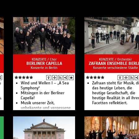
KONZERTE /
Chor
KONZERTE /
Orchester
BERLINER CAPELLA
ZAFRAAN ENSEMBLE BERL
Konzerte in Berlin
Konzerte verschiedene Städte
s
Wind und Wellen I – „A Sea
Zafraan steht für Musik, d
Symphony“
das heutige Leben, die
Mitsingen in der Berliner
heutige Gesellschaft, die
.
Capella!
heutige Realität in all ihre
Musik unserer Zeit,
Facetten reflektiert.
unbekannte und vergessene
Kompositionen sowie die
Werke von Komponistinnen
sind Schwerpunkte im
Programm.