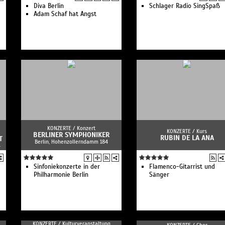
s'
Diva Berlin
Schlager Radio SingSpaß
Adam Schaf hat Angst
KONZERTE /
Konzert
KONZERTE /
Kurs
BERLINER SYMPHONIKER
RUBIN DE LA ANA
T
Berlin, Hohenzollerndamm 184
4
Sinfoniekonzerte in der
Flamenco-Gitarrist und
Philharmonie Berlin
Sänger
KONZERTE /
Kulturveranstaltung