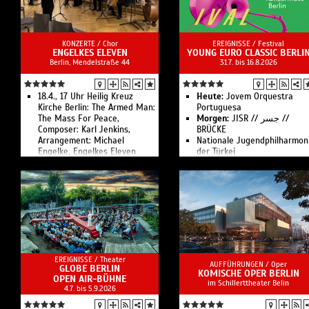
KONZERTE /
Chor
EREIGNISSE /
Festival
ENGELKES ELEVEN
YOUNG EURO CLASSIC BERLI
Berlin, Mendelstraße 44
31.7. bis 16.8.2026
18.4., 17 Uhr Heilig Kreuz
Heute:
Jovem Orques­tra
Kirche Berlin: The Armed Man:
Portuguesa
The Mass For Peace,
Morgen:
JISR // جسر //
Composer: Karl Jenkins,
BRÜCKE
Arrangement: Michael
Nationale Jugend­philharmon
Engelke, Engelkes Eleven
der Türkei
Suli Pusch­ban & die Ka­pelle
der gu­ten Hoff­nung
Youth Symphony Orchestra o
Turk­menistan
Or­ches­tra of the Ameri­cas &
Pen­de­recki Youth Orchestra
The Jakob Manz-Karthik Ma
Project
Ulster Youth Or­chestra
EREIGNISSE /
Theater
Slo­ve­ni­an Youth Orchestra
AUFFÜHRUNGEN /
Oper
GLOBE BERLIN
Angelika Pro­kopp Som­mer­
KOMISCHE OPER BERLIN
OPEN AIR-BÜHNE
im Schillerttheater Belin
akademie der Wiener
4.7. bis 5.9.2026
Philharmoniker
ni-va