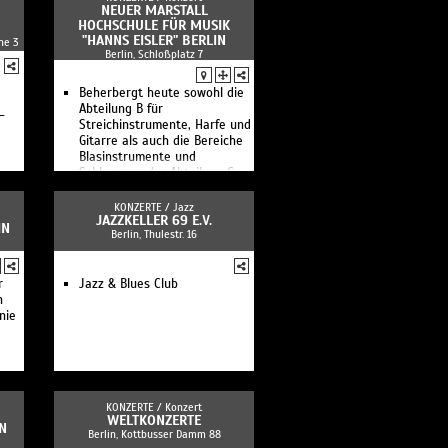
NEUER MARSTALL
HOCHSCHULE FÜR MUSIK
"HANNS EISLER" BERLIN
he 3
Berlin, Schloßplatz 7
Beherbergt heute sowohl die
Abteilung B für
-
Streichinstrumente, Harfe und
Gitarre als auch die Bereiche
Blasinstrumente und
Schlagzeug der Abteilung C
KONZERTE /
Jazz
JAZZKELLER 69 E.V.
IN
Berlin, Thulestr. 16
r
Jazz & Blues Club
n
nie
KONZERTE /
Konzert
WELTKONZERTE
N
Berlin, Kottbusser Damm 88