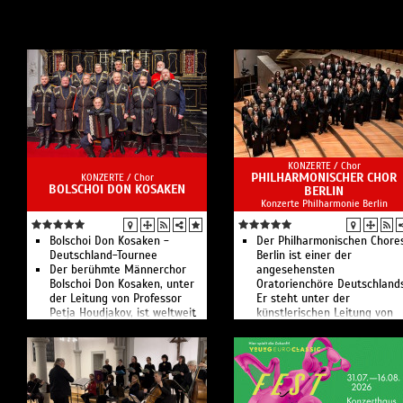
KONZERTE /
Chor
PHILHARMONISCHER CHOR
KONZERTE /
Chor
BOLSCHOI DON KOSAKEN
BERLIN
Konzerte Philharmonie Berlin
Bolschoi Don Kosaken -
Der Philharmonischen Chore
Deutschland-Tournee
Berlin ist einer der
Der berühmte Männerchor
angesehensten
Bolschoi Don Kosaken, unter
Oratorienchöre Deutschlands
der Leitung von Professor
Er steht unter der
Petja Houdjakov, ist weltweit
künstlerischen Leitung von
der einzige Chor, der
Jörg-Peter Weigle.
ausschließlich aus
Opernsolisten besteht.