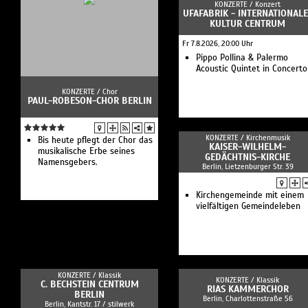
KONZERTE /
Konzert
UFAFABRIK - INTERNATIONALE
KULTUR CENTRUM
Fr 7.8.2026, 20:00 Uhr
Pippo Pollina & Palermo
Acoustic Quintet in Concerto
KONZERTE /
Chor
PAUL-ROBESON-CHOR BERLIN
KONZERTE /
Kirchenmusik
Bis heute pflegt der Chor das
KAISER-WILHELM-
musikalische Erbe seines
GEDÄCHTNIS-KIRCHE
Namensgebers.
Berlin, Lietzenburger Str. 39
Kirchengemeinde mit einem
vielfältigen Gemeindeleben
KONZERTE /
Klassik
KONZERTE /
Klassik
C. BECHSTEIN CENTRUM
RIAS KAMMERCHOR
BERLIN
Berlin, Charlottenstraße 56
Berlin, Kantstr. 17 / stilwerk