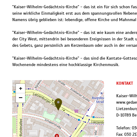
"Kaiser-Wilhelm-Gedächtnis-Kirche" - das ist ein für sich schon fa
seine wirkliche Einmaligkeit erst aus dem spannungsvollen Nebenei
Namens übrig geblieben ist: lebendige, offene Kirche und Mahnmal 
"Kaiser-Wilhelm-Gedächtnis-Kirche" - das ist wie kaum eine andere 
der City West, mittendrin bei besonderen Ereignissen in der Stadt
des Gebets, ganz persönlich am Kerzenbaum oder auch in der versa
"Kaiser-Wilhelm-Gedächtnis-Kirche" - das sind die Kantate-Gotte
Wochenende mindestens eine hochklassige Kirchenmusik.
KONTAKT
+
Kaiser-Wil
−
www.gedaec
Lietzenburg
D
-
10789
Be
Telefon:
03
Fax:
030 21