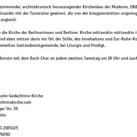
szinierender, architektonisch herausragender Kirchenbau der Moderne, 196
nander mit der Turmruine gewinnt, die von der kriegszerstörten ursprüng
zugleich.
die Kirche der Berlinerinnen und Berliner. Kirche mittendrin mittendrin i
 und eben mitten darin ein Ort der Stille, des Innehaltens und Zur-Ruhe-
mmelten Gottesdienstgemeinde, bei Liturgie und Predigt.
sdienste mit dem Bach-Chor an jedem zweiten Samstag um 18 Uhr und auc
helm-Gedächtnis-Kirche
htniskirche.com
er Str. 39
rlin
0 2185023
76090