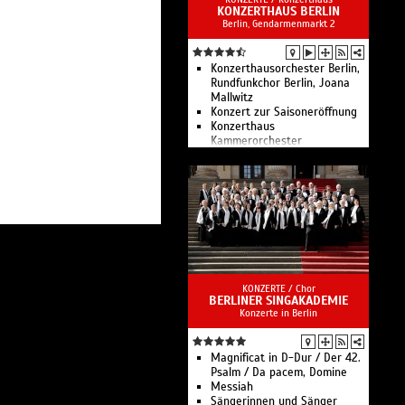
Berlin
KONZERTHAUS BERLIN
Berlin, Gendarmenmarkt 2
Konzerte der Berliner
Philharmoniker
Konzerthausorchester Berlin,
Rundfunkchor Berlin, Joana
Mallwitz
Konzert zur Saisoneröffnung
Konzerthaus
Kammerorchester
FamilienKonzert mit dem
Konzerthausorchester
Kammermusikmatinee des
Konzerthausorchesters
Mittendrin
Konzerthausorchester Berlin,
Iván Fischer, Patricia
Kopatchinskaja
8ZEHN30 – Kurzkonzert
Konzerthausorchester Berlin,
KONZERTE /
Chor
BERLINER SINGAKADEMIE
Oscar Jockel, Vera-Lotte
Konzerte in Berlin
Boecker
Tag der offenen Tür
Kammermusik des
Konzerthausorchesters
Magnificat in D-Dur / Der 42.
Konzerthausorchester Berlin,
Psalm / Da pacem, Domine
François Leleux
Messiah
Mozart-Matinee
Sängerinnen und Sänger