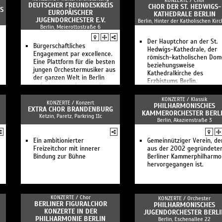
KONZERTE /
Chor
DEUTSCHER FREUNDESKREIS
CHOR DER ST. HEDWIGS-
S
EUROPÄISCHER
KATHEDRALE BERLIN
JUGENDORCHESTER E.V.
Berlin, Hinter der Katholischen Kirc
Berlin, Meierottostraße 6
Der Hauptchor an der St.
Bürgerschaftliches
Hedwigs-Kathedrale, der
Engagement par excellence.
römisch-katholischen Dom
Eine Plattform für die besten
beziehungsweise
jungen Orchestermusiker aus
Kathedralkirche des
der ganzen Welt in Berlin
Erzbistums Berlin.
aufzubauen – das war die
Idee, für die eine Hand voll
KONZERTE /
Klassik
Freunde im Jahr 2000.
KONZERTE /
Konzert
PHILHARMONISCHES
EXTRA CHOR BRANDENBURG
KAMMERORCHESTER BERL
Ketzin, Paretz, Parkring 11c
Berlin, Akazienstraße 3
Ein ambitionierter
Gemeinnütziger Verein, de
Freizeitchor mit innerer
aus der 2002 gegründete
Bindung zur Bühne
Berliner Kammerphilharmo
hervorgegangen ist.
KONZERTE /
Chor
KONZERTE /
Orchester
BERLINER FIGURALCHOR
PHILHARMONISCHES
KONZERTE IN DER
JUGENDORCHESTER BERLI
PHILHARMONIE BERLIN
Berlin, Eschenallee 22