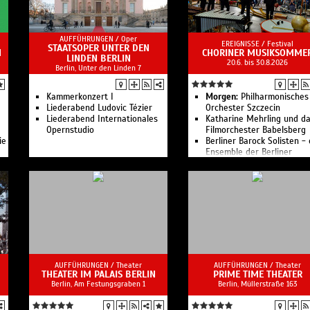
AUFFÜHRUNGEN /
Oper
EREIGNISSE /
Festival
STAATSOPER UNTER DEN
N
CHORINER MUSIKSOMME
LINDEN BERLIN
20.6. bis 30.8.2026
Berlin, Unter den Linden 7
Kam­mer­kon­zert I
Morgen:
Philharmonisches
Liederabend Ludovic Tézier
Orchester Szczecin
Liederabend Internationales
Katharine Mehrling und d
Opernstudio
Filmorchester Babelsberg
ie
Berliner Barock Solisten - 
Ensemble der Berliner
Philharmoniker
RIAS Kammerchor
f
Staatskapelle Halle
Original Hoch- und
Deutschmeister
Rundfunk-Sinfonieorchest
ni
Berlin
AUFFÜHRUNGEN /
Theater
AUFFÜHRUNGEN /
Theater
THEATER IM PALAIS BERLIN
PRIME TIME THEATER
Berlin, Am Festungsgraben 1
Berlin, ​Müllerstraße 163