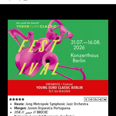
EREIGNISSE /
Festival
YOUNG EURO CLASSIC BERLIN
31.7. bis 16.8.2026
Heute:
Jong Metro­pole Sym­phonic Jazz Or­chestra
Morgen:
Jovem Orques­tra Portuguesa
JISR // جسر // BRÜCKE