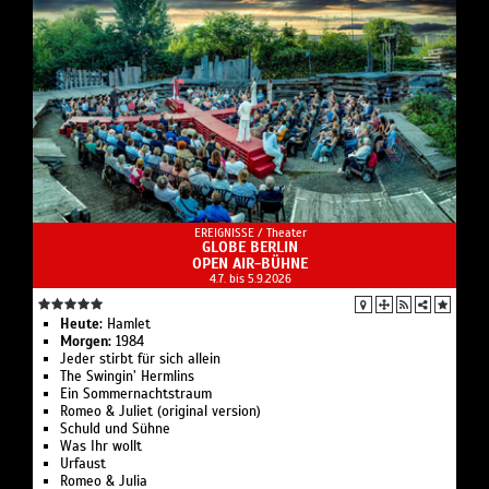
EREIGNISSE /
Theater
GLOBE BERLIN
OPEN AIR-BÜHNE
4.7. bis 5.9.2026
Heute:
Hamlet
Morgen:
1984
Jeder stirbt für sich allein
The Swingin’ Hermlins
Ein Sommernachtstraum
Romeo & Juliet (original version)
Schuld und Sühne
Was Ihr wollt
Urfaust
Romeo & Julia