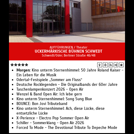
AUFFÜHRUNGEN /
Theater
UCKERMÄRKISCHE BÜHNEN SCHWEDT
Schwedt/Oder, Berliner Straße 46/48
Morgen:
Kino unterm Sternenhimmel: 50 Jahre Roland Kaiser -
Ein Leben für die Musik
Odertal-Festspiele „Sommer am Fluss“
Deutsche Rocklegenden - Die Originalbands der 60er Jahre
Taschenlampenkonzert 2026 - Open Air
Wenzel & Band Open Air: Ich lebe gern
Kino unterm Sternenhimmel: Song Sung Blue
BOUNCE: Bon Jovi Tributeband
Kino unterm Sternenhimmel: Ach, diese Lücke, diese
entsetzliche Lücke
X-Perience - Electro Pop Sommer Open Air
Schiller - Sommerklang - Open Air 2026
Forced To Mode - The Devotional Tribute To Depeche Mode