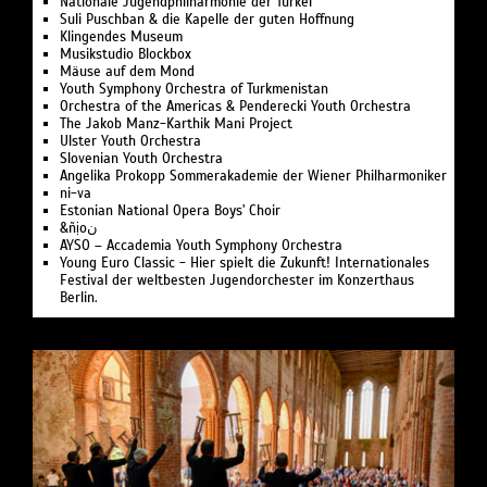
Nationale Jugend­philharmonie der Türkei
Suli Pusch­ban & die Ka­pelle der gu­ten Hoff­nung
Klingendes Museum
Musikstudio Blockbox
Mäuse auf dem Mond
Youth Symphony Orchestra of Turk­menistan
Or­ches­tra of the Ameri­cas & Pen­de­recki Youth Orchestra
The Jakob Manz-Karthik Mani Project
Ulster Youth Or­chestra
Slo­ve­ni­an Youth Orchestra
Angelika Pro­kopp Som­mer­akademie der Wiener Philharmoniker
ni-va
Estonian National Opera Boys' Choir
&ñịoن
AYSO – Accademia Youth Symphony Orchestra
Young Euro Classic - Hier spielt die Zukunft! Internationales
Festival der weltbesten Jugendorchester im Konzerthaus
Berlin.