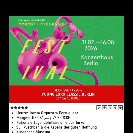
EREIGNISSE /
Festival
YOUNG EURO CLASSIC BERLIN
31.7. bis 16.8.2026
Heute:
Jovem Orques­tra Portuguesa
Morgen:
JISR // جسر // BRÜCKE
Nationale Jugend­philharmonie der Türkei
Suli Pusch­ban & die Ka­pelle der gu­ten Hoff­nung
Klingendes Museum