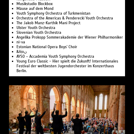
Musikstudio Blockbox
Mäuse auf dem Mond
Youth Symphony Orchestra of Turk­menistan
Or­ches­tra of the Ameri­cas & Pen­de­recki Youth Orchestra
The Jakob Manz-Karthik Mani Project
Ulster Youth Or­chestra
Slo­ve­ni­an Youth Orchestra
Angelika Pro­kopp Som­mer­akademie der Wiener Philharmoniker
ni-va
Estonian National Opera Boys' Choir
&ñịoن
AYSO – Accademia Youth Symphony Orchestra
Young Euro Classic - Hier spielt die Zukunft! Internationales
Festival der weltbesten Jugendorchester im Konzerthaus
Berlin.