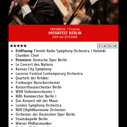
EREIGNISSE /
Festival
MUSIKFEST BERLIN
28.8. bis 23.9.2026
Eröffnung:
Finnish Radio Symphony Orchestra / Helsinki
Chamber Choir
Premiere:
Deutsche Oper Berlin
Le Concert des Nations
Kansas City Symphony
Lucerne Festival Contemporary Orchestra
Quartett der Kritiker
Freiburger Barockorchester
Konzerthausorchester Berlin
WDR Sinfonieorchester I
RIAS Kammerchor Berlin I
Das Konzert mit der Maus
London Symphony Orchestra
NDR Elbphilharmonie Orchester
Orchester der Deutschen Oper Berlin
Staatskapelle Berlin
Wiener Philharmoniker