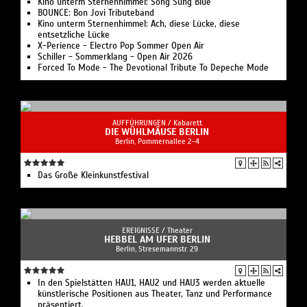
Kino unterm Sternenhimmel: Song Sung Blue
BOUNCE: Bon Jovi Tributeband
Kino unterm Sternenhimmel: Ach, diese Lücke, diese
entsetzliche Lücke
X-Perience - Electro Pop Sommer Open Air
Schiller - Sommerklang - Open Air 2026
Forced To Mode - The Devotional Tribute To Depeche Mode
AUFFÜHRUNGEN /
Kabarett
DIE WÜHLMÄUSE BERLIN
Berlin, Pommernallee 2-4
Das Große Kleinkunstfestival
EREIGNISSE /
Theater
HEBBEL AM UFER BERLIN
Berlin, Stresemannstr. 29
In den Spielstätten HAU1, HAU2 und HAU3 werden aktuelle
künstlerische Positionen aus Theater, Tanz und Performance
präsentiert.