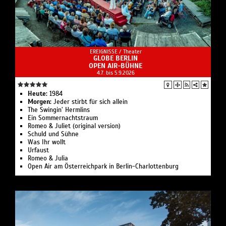
EREIGNISSE /
Theater
GLOBE BERLIN
OPEN AIR-BÜHNE
4.7. bis 5.9.2026
Heute:
1984
Morgen:
Jeder stirbt für sich allein
The Swingin’ Hermlins
Ein Sommernachtstraum
Romeo & Juliet (original version)
Schuld und Sühne
Was Ihr wollt
Urfaust
Romeo & Julia
Open Air am Österreichpark in Berlin-Charlottenburg