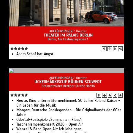
AUFFÜHRUNGEN /
Theater
THEATER IM PALAIS BERLIN
Berlin, Am Festungsgraben 1
Adam Schaf hat Angst
AUFFÜHRUNGEN /
Theater
UCKERMÄRKISCHE BÜHNEN SCHWEDT
Schwedt/Oder, Berliner Straße 46/48
Heute:
Kino unterm Sternenhimmel: 50 Jahre Roland Kaiser -
Ein Leben für die Musik
Morgen:
Deutsche Rocklegenden - Die Originalbands der 60er
Jahre
Odertal-Festspiele „Sommer am Fluss“
Taschenlampenkonzert 2026 - Open Air
Wenzel & Band Open Air: Ich lebe gern