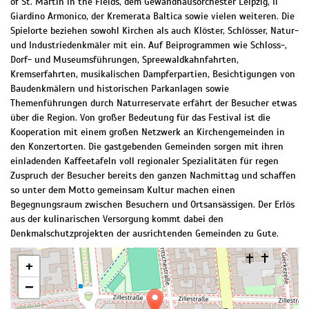
of St. Martin in the Fields, dem Gewandhausorchester Leipzig, Il
Giardino Armonico, der Kremerata Baltica sowie vielen weiteren. Die
Spielorte beziehen sowohl Kirchen als auch Klöster, Schlösser, Natur-
und Industriedenkmäler mit ein. Auf Beiprogrammen wie Schloss-,
Dorf- und Museumsführungen, Spreewaldkahnfahrten,
Kremserfahrten, musikalischen Dampferpartien, Besichtigungen von
Baudenkmälern und historischen Parkanlagen sowie
Themenführungen durch Naturreservate erfährt der Besucher etwas
über die Region. Von großer Bedeutung für das Festival ist die
Kooperation mit einem großen Netzwerk an Kirchengemeinden in
den Konzertorten. Die gastgebenden Gemeinden sorgen mit ihren
einladenden Kaffeetafeln voll regionaler Spezialitäten für regen
Zuspruch der Besucher bereits den ganzen Nachmittag und schaffen
so unter dem Motto gemeinsam Kultur machen einen
Begegnungsraum zwischen Besuchern und Ortsansässigen. Der Erlös
aus der kulinarischen Versorgung kommt dabei den
Denkmalschutzprojekten der ausrichtenden Gemeinden zu Gute.
+
−