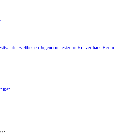
er
Festival der weltbesten Jugendorchester im Konzerthaus Berlin.
oniker
ner