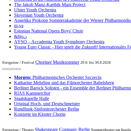
The Jakob Manz-Karthik Mani Project
Ulster Youth Or­chestra
Slo­ve­ni­an Youth Orchestra
Angelika Pro­kopp Som­mer­akademie der Wiener Philharmonik
ni-va
Estonian National Opera Boys' Choir
&ñịoن
AYSO – Accademia Youth Symphony Orchestra
Young Euro Classic - Hier spielt die Zukunft! Internationales 
Choriner Musiksommer
Ereignisse /
Festival
20.6. bis 30.8.2026
Morgen:
Philharmonisches Orchester Szczecin
Katharine Mehrling und das Filmorchester Babelsberg
Berliner Barock Solisten - ein Ensemble der Berliner Philharm
RIAS Kammerchor
Staatskapelle Halle
Original Hoch- und Deutschmeister
Rundfunk-Sinfonieorchester Berlin
Konzerte im Kloster Chorin
Shakespeare Company Berlin
Ereignisse /
Theater
Sommertheater am Insula