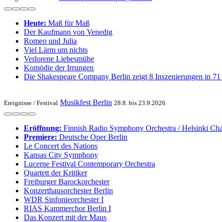
Heute:
Maß für Maß
Der Kaufmann von Venedig
Romeo und Julia
Viel Lärm um nichts
Verlorene Liebesmühe
Komödie der Irrungen
Die Shakespeare Company Berlin zeigt 8 Inszenierungen in 7
Musikfest Berlin
Ereignisse /
Festival
28.8. bis 23.9.2026
Eröffnung:
Finnish Radio Symphony Orchestra / Helsinki Ch
Premiere:
Deutsche Oper Berlin
Le Concert des Nations
Kansas City Symphony
Lucerne Festival Contemporary Orchestra
Quartett der Kritiker
Freiburger Barockorchester
Konzerthausorchester Berlin
WDR Sinfonieorchester I
RIAS Kammerchor Berlin I
Das Konzert mit der Maus