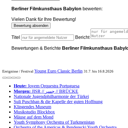
Berliner Filmkunsthaus Babylon
bewerten:
Vielen Dank für Ihre Bewertung!
Bewertung absenden
Titel
Bericht
Bewertungen & Berichte
Berliner Filmkunsthaus Babyl
Young Euro Classic Berlin
Ereignisse /
Festival
31.7. bis 16.8.2026
Heute:
Jovem Orques­tra Portuguesa
Morgen:
JISR // جسر // BRÜCKE
Nationale Jugend­philharmonie der Türkei
Suli Pusch­ban & die Ka­pelle der gu­ten Hoff­nung
Klingendes Museum
Musikstudio Blockbox
Mäuse auf dem Mond
Youth Symphony Orchestra of Turk­menistan
Or­ches­tra of the Ameri­cas & Pen­de­recki Youth Orchestra