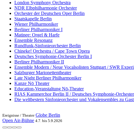
London Symphony Orchestra
NDR Elbphilharmonie Orchester
Orchester der Deutschen Oper Berlin
Staatskapelle Berlin
Wiener Philharmoniker
Berliner Philharmoniker I
Matinee: Orgel & Harfe
Ensemble Resonanz
Rundfunk-Sinfonieorchester Berlin
Chineke! Orchestra / Cape Town Opera
Deutsches Symphonie-Orchester Berlin I
Berliner Philharmoniker II
Ensemble Modern / Neue Vocalsolisten Stuttgart / SWR Experi
Salzburger Marionettentheater
Late Night Berliner Philharmoniker
Kanze Nō Theater
Education-Veranstaltung Nō-Theater
RIAS Kammerchor Berlin II / Deutsches Symphonie-Orchester 
Die weltbestern Sinfonieorchester und Vokalensembles zu Gast 
Globe Berlin
Ereignisse /
Theater
Open Air-Bühne
4.7. bis 5.9.2026