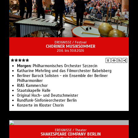
EREIGNISSE /
Festival
CHORINER MUSIKSOMMER
20.6. bis 30.8.2026
Morgen:
Philharmonisches Orchester Szczecin
Katharine Mehrling und das Filmorchester Babelsberg
Berliner Barock Solisten - ein Ensemble der Berliner
Philharmoniker
RIAS Kammerchor
Staatskapelle Halle
Original Hoch- und Deutschmeister
Rundfunk-Sinfonieorchester Berlin
Konzerte im Kloster Chorin
EREIGNISSE /
Theater
SHAKESPEARE COMPANY BERLIN