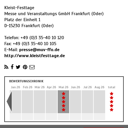
Kleist-Festtage
Messe und Veranstaltungs GmbH Frankfurt (Oder)
Platz der Einheit 1
D
-
15230
Frankfurt (Oder)
Telefon:
+49 (0)3 35-40 10 120
Fax:
+49 (0)3 35-40 10 105
E-Mail:
presse@muv-ffo.de
http://www.kleistfesttage.de
BEWERTUNGSCHRONIK
Dez 25
Jan 26
Feb 26
Mär 26
Apr 26
Mai 26
Jun 26
Jul 26
Aug 26
total