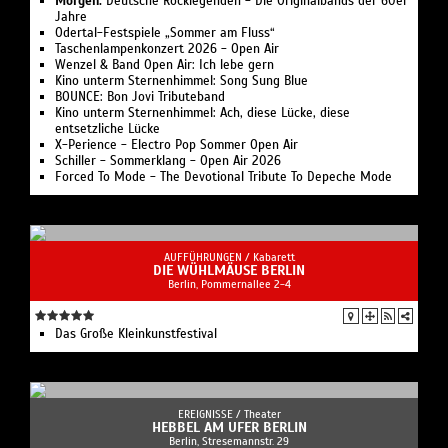
Morgen:
Deutsche Rocklegenden - Die Originalbands der 60er
Jahre
Odertal-Festspiele „Sommer am Fluss“
Taschenlampenkonzert 2026 - Open Air
Wenzel & Band Open Air: Ich lebe gern
Kino unterm Sternenhimmel: Song Sung Blue
BOUNCE: Bon Jovi Tributeband
Kino unterm Sternenhimmel: Ach, diese Lücke, diese
entsetzliche Lücke
X-Perience - Electro Pop Sommer Open Air
Schiller - Sommerklang - Open Air 2026
Forced To Mode - The Devotional Tribute To Depeche Mode
AUFFÜHRUNGEN /
Kabarett
DIE WÜHLMÄUSE BERLIN
Berlin, Pommernallee 2-4
Das Große Kleinkunstfestival
EREIGNISSE /
Theater
HEBBEL AM UFER BERLIN
Berlin, Stresemannstr. 29