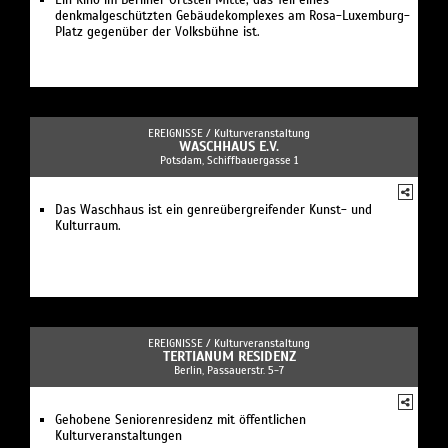
Ein Kino im Berliner Ortsteil Mitte, das Teil eines
denkmalgeschützten Gebäudekomplexes am Rosa-Luxemburg-
Platz gegenüber der Volksbühne ist.
EREIGNISSE /
Kulturveranstaltung
WASCHHAUS E.V.
Potsdam, Schiffbauergasse 1
Das Waschhaus ist ein genreübergreifender Kunst- und
Kulturraum.
EREIGNISSE /
Kulturveranstaltung
TERTIANUM RESIDENZ
Berlin, Passauerstr. 5-7
Gehobene Seniorenresidenz mit öffentlichen
Kulturveranstaltungen