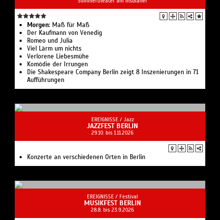
Sommertheater am Insulaner
Morgen:
Maß für Maß
Der Kaufmann von Venedig
Romeo und Julia
Viel Lärm um nichts
Verlorene Liebesmühe
Komödie der Irrungen
Die Shakespeare Company Berlin zeigt 8 Inszenierungen in 71
Aufführungen
EREIGNISSE /
Jazz
JAZZFEST BERLIN
29.10. bis 1.11.2026
Konzerte an verschiedenen Orten in Berlin
EREIGNISSE /
Festival
MUSIKFEST BERLIN
28.8. bis 23.9.2026