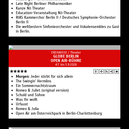
Late Night Berliner Philharmoniker
Kanze Nō Theater
Education-Veranstaltung Nō-Theater
RIAS Kammerchor Berlin II / Deutsches Symphonie-Orchester
Berlin II
Die weltbestern Sinfonieorchester und Vokalensembles zu Gast
in Berlin.
EREIGNISSE /
Theater
GLOBE BERLIN
OPEN AIR-BÜHNE
4.7. bis 5.9.2026
Morgen:
Jeder stirbt für sich allein
The Swingin’ Hermlins
Ein Sommernachtstraum
Romeo & Juliet (original version)
Schuld und Sühne
Was Ihr wollt
Urfaust
Romeo & Julia
Open Air am Österreichpark in Berlin-Charlottenburg