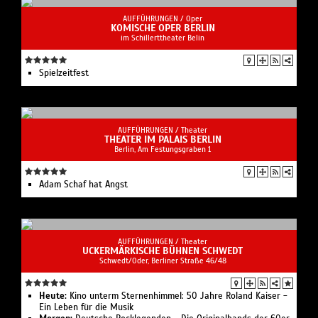
AUFFÜHRUNGEN /
Oper
KOMISCHE OPER BERLIN
im Schillerttheater Belin
Spielzeit­fest
AUFFÜHRUNGEN /
Theater
THEATER IM PALAIS BERLIN
Berlin, Am Festungsgraben 1
Adam Schaf hat Angst
AUFFÜHRUNGEN /
Theater
UCKERMÄRKISCHE BÜHNEN SCHWEDT
Schwedt/Oder, Berliner Straße 46/48
Heute:
Kino unterm Sternenhimmel: 50 Jahre Roland Kaiser -
Ein Leben für die Musik