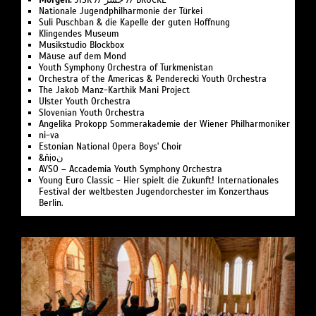
Morgen:
JISR // جسر // BRÜCKE
Nationale Jugend­philharmonie der Türkei
Suli Pusch­ban & die Ka­pelle der gu­ten Hoff­nung
Klingendes Museum
Musikstudio Blockbox
Mäuse auf dem Mond
Youth Symphony Orchestra of Turk­menistan
Or­ches­tra of the Ameri­cas & Pen­de­recki Youth Orchestra
The Jakob Manz-Karthik Mani Project
Ulster Youth Or­chestra
Slo­ve­ni­an Youth Orchestra
Angelika Pro­kopp Som­mer­akademie der Wiener Philharmoniker
ni-va
Estonian National Opera Boys' Choir
&ñịoن
AYSO – Accademia Youth Symphony Orchestra
Young Euro Classic - Hier spielt die Zukunft! Internationales
Festival der weltbesten Jugendorchester im Konzerthaus
Berlin.