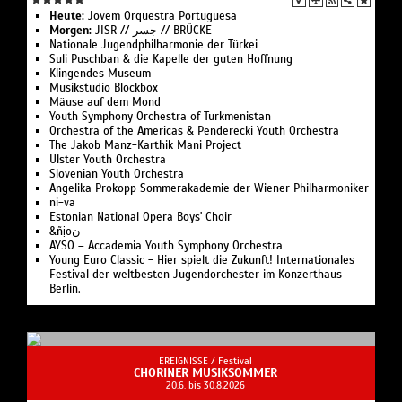
Heute:
Jovem Orques­tra Portuguesa
Morgen:
JISR // جسر // BRÜCKE
Nationale Jugend­philharmonie der Türkei
Suli Pusch­ban & die Ka­pelle der gu­ten Hoff­nung
Klingendes Museum
Musikstudio Blockbox
Mäuse auf dem Mond
Youth Symphony Orchestra of Turk­menistan
Or­ches­tra of the Ameri­cas & Pen­de­recki Youth Orchestra
The Jakob Manz-Karthik Mani Project
Ulster Youth Or­chestra
Slo­ve­ni­an Youth Orchestra
Angelika Pro­kopp Som­mer­akademie der Wiener Philharmoniker
ni-va
Estonian National Opera Boys' Choir
&ñịoن
AYSO – Accademia Youth Symphony Orchestra
Young Euro Classic - Hier spielt die Zukunft! Internationales
Festival der weltbesten Jugendorchester im Konzerthaus
Berlin.
EREIGNISSE /
Festival
CHORINER MUSIKSOMMER
20.6. bis 30.8.2026