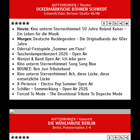
AUFFÜHRUNGEN /
Theater
UCKERMÄRKISCHE BÜHNEN SCHWEDT
Schwedt/Oder, Berliner Straße 46/48
Heute:
Kino unterm Sternenhimmel: 50 Jahre Roland Kaiser -
Ein Leben für die Musik
Morgen:
Deutsche Rocklegenden - Die Originalbands der 60er
Jahre
Odertal-Festspiele „Sommer am Fluss“
Taschenlampenkonzert 2026 - Open Air
Wenzel & Band Open Air: Ich lebe gern
Kino unterm Sternenhimmel: Song Sung Blue
BOUNCE: Bon Jovi Tributeband
Kino unterm Sternenhimmel: Ach, diese Lücke, diese
entsetzliche Lücke
X-Perience - Electro Pop Sommer Open Air
Schiller - Sommerklang - Open Air 2026
Forced To Mode - The Devotional Tribute To Depeche Mode
AUFFÜHRUNGEN /
Kabarett
DIE WÜHLMÄUSE BERLIN
Berlin, Pommernallee 2-4