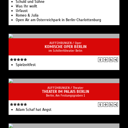
Schuld und Sühne
Was Ihr wollt
Urfaust
Romeo & Julia
Open Air am Österreichpark in Berlin-Charlottenburg
AUFFÜHRUNGEN /
Oper
KOMISCHE OPER BERLIN
im Schillerttheater Belin
Spielzeit­fest
AUFFÜHRUNGEN /
Theater
THEATER IM PALAIS BERLIN
Berlin, Am Festungsgraben 1
Adam Schaf hat Angst