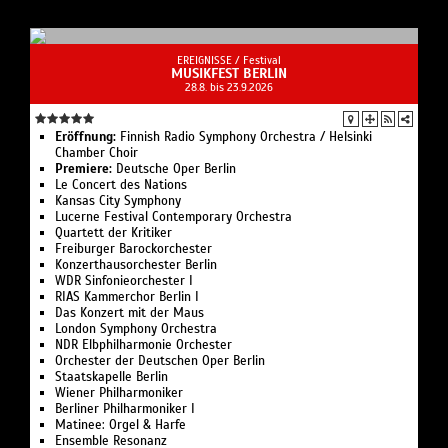
EREIGNISSE /
Festival
MUSIKFEST BERLIN
28.8. bis 23.9.2026
Eröffnung:
Finnish Radio Symphony Orchestra / Helsinki
Chamber Choir
Premiere:
Deutsche Oper Berlin
Le Concert des Nations
Kansas City Symphony
Lucerne Festival Contemporary Orchestra
Quartett der Kritiker
Freiburger Barockorchester
Konzerthausorchester Berlin
WDR Sinfonieorchester I
RIAS Kammerchor Berlin I
Das Konzert mit der Maus
London Symphony Orchestra
NDR Elbphilharmonie Orchester
Orchester der Deutschen Oper Berlin
Staatskapelle Berlin
Wiener Philharmoniker
Berliner Philharmoniker I
Matinee: Orgel & Harfe
Ensemble Resonanz