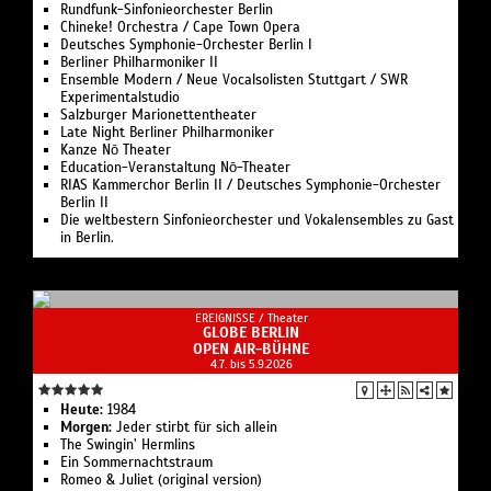
Rundfunk-Sinfonieorchester Berlin
Chineke! Orchestra / Cape Town Opera
Deutsches Symphonie-Orchester Berlin I
Berliner Philharmoniker II
Ensemble Modern / Neue Vocalsolisten Stuttgart / SWR
Experimentalstudio
Salzburger Marionettentheater
Late Night Berliner Philharmoniker
Kanze Nō Theater
Education-Veranstaltung Nō-Theater
RIAS Kammerchor Berlin II / Deutsches Symphonie-Orchester
Berlin II
Die weltbestern Sinfonieorchester und Vokalensembles zu Gast
in Berlin.
EREIGNISSE /
Theater
GLOBE BERLIN
OPEN AIR-BÜHNE
4.7. bis 5.9.2026
Heute:
1984
Morgen:
Jeder stirbt für sich allein
The Swingin’ Hermlins
Ein Sommernachtstraum
Romeo & Juliet (original version)