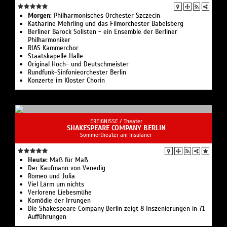
Morgen:
Philharmonisches Orchester Szczecin
Katharine Mehrling und das Filmorchester Babelsberg
Berliner Barock Solisten - ein Ensemble der Berliner
Philharmoniker
RIAS Kammerchor
Staatskapelle Halle
Original Hoch- und Deutschmeister
Rundfunk-Sinfonieorchester Berlin
Konzerte im Kloster Chorin
EREIGNISSE /
Theater
SHAKESPEARE COMPANY BERLIN
Sommertheater am Insulaner
Heute:
Maß für Maß
Der Kaufmann von Venedig
Romeo und Julia
Viel Lärm um nichts
Verlorene Liebesmühe
Komödie der Irrungen
Die Shakespeare Company Berlin zeigt 8 Inszenierungen in 71
Aufführungen