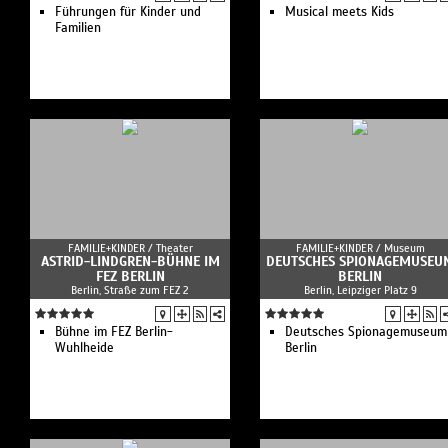
Führungen für Kinder und
Musical meets Kids
Familien
FAMILIE+KINDER /
Theater
FAMILIE+KINDER /
Museum
ASTRID-LINDGREN-BÜHNE IM
DEUTSCHES SPIONAGEMUSEU
FEZ BERLIN
BERLIN
Berlin, Straße zum FEZ 2
Berlin, Leipziger Platz 9
Bühne im FEZ Berlin-
Deutsches Spionagemuseum
Wuhlheide
Berlin