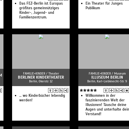
Das FEZ-Berlin ist Europas
Ein Theater für Junges
größtes gemeinnütziges
Publikum
Kinder-, Jugend- und
Familienzentrum.
FAMILIE+KINDER /
Theater
FAMILIE+KINDER /
Museum
M
BERLINER KINDERTHEATER
ILLUSEUM BERLIN
Berlin, Okerstr. 12
Berlin, Karl-Liebknecht-Str. 9
… wo Kinderbücher lebendig
Willkommen in der
werden!
faszinierenden Welt der
Illusionen! Täusche deine
Augen und unterhalte dei
Verstand!