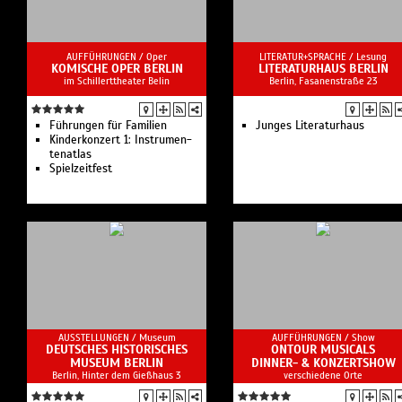
AUFFÜHRUNGEN /
Oper
LITERATUR+SPRACHE /
Lesung
KOMISCHE OPER BERLIN
LITERATURHAUS BERLIN
im Schillerttheater Belin
Berlin, Fasanenstraße 23
Führungen für Familien
Junges Literaturhaus
Kinderkonzert 1: Instru­men­
ten­atlas
Spielzeit­fest
AUSSTELLUNGEN /
Museum
AUFFÜHRUNGEN /
Show
DEUTSCHES HISTORISCHES
ONTOUR MUSICALS
MUSEUM BERLIN
DINNER- & KONZERTSHOW
Berlin, Hinter dem Gießhaus 3
verschiedene Orte