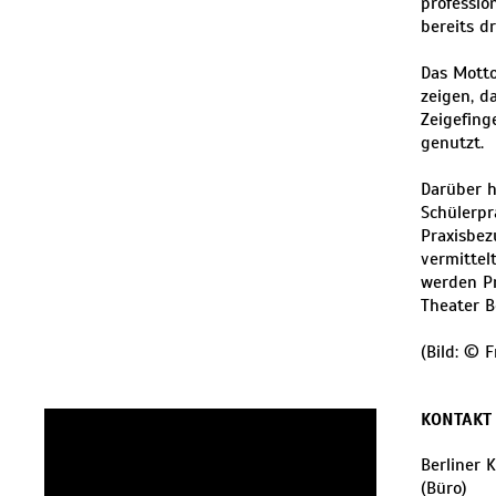
professio
bereits dr
Das Motto
zeigen, d
Zeigefing
genutzt.
Darüber h
Schülerpr
Praxisbez
vermittel
werden Pr
Theater B
(Bild: © F
KONTAKT
Berliner 
(Büro)