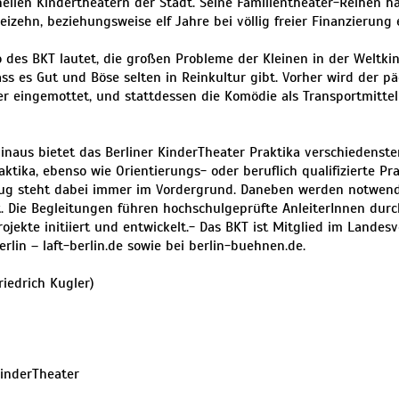
nellen Kindertheatern der Stadt. Seine Familientheater-Reihen h
eizehn, beziehungsweise elf Jahre bei völlig freier Finanzierung e
 des BKT lautet, die großen Probleme der Kleinen in der Weltkin
ass es Gut und Böse selten in Reinkultur gibt. Vorher wird der p
er eingemottet, und stattdessen die Komödie als Transportmittel
inaus bietet das Berliner KinderTheater Praktika verschiedenste
aktika, ebenso wie Orientierungs- oder beruflich qualifizierte Pra
ug steht dabei immer im Vordergrund. Daneben werden notwendi
t. Die Begleitungen führen hochschulgeprüfte AnleiterInnen dur
ojekte initiiert und entwickelt.- Das BKT ist Mitglied im Landes
erlin – laft-berlin.de sowie bei berlin-buehnen.de.
riedrich Kugler)
KinderTheater