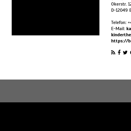
Okerstr. 1
D
-
12049
Telefon:
+
E-Mail:
ka
kinderthe
https://b