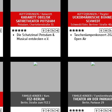
AUFFÜHRUNGEN /
Kabarett
AUFFÜHRUNGEN /
Theater
KABARETT OBELISK
UCKERMÄRKISCHE BÜHNE
SATIRETHEATER POTSDAM
SCHWEDT
Potsdam, Charlottenstraße 31
Schwedt/Oder, Berliner Straße 46
Die Schatzinsel Potsdam &
Taschenlampenkonzert 20
Musical entdecken e.V.
Open Air
FAMILIE+KINDER /
Kurs
FAMILIE+KINDER /
Familientheat
FEZ-BERLIN
THEATER AN DER PARKAU
Berlin, Straße zum FEZ 2
Berlin, Parkaue 29