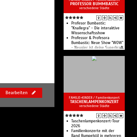
PROFESSOR BUMMBASTIC
Welterbe Museumsinsel
verschiedene Städte
Familien- und
Kinderprogramm der
Staatlichen Museen zu Berlin
Profesor Bumbastic:
"Knallegra" - Die interaktive
Wissenschaftsshow
Professor & Profesora
Bumbastic: Neue Show "WOW"
- Neugier ist deine Superkraft
Die interaktive
Wissenschaftsshow für Kinder
von 5-99 Jahren
Bearbeiten
FAMILIE+KINDER /
Familienkonzert
TASCHENLAMPENKONZERT
verschiedene Städte
Taschenlampenkonzert-Tour
2026
Familienkonzerte mit der
Band Rumpelstil in mehreren