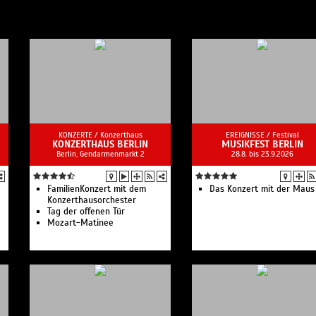
KONZERTE /
Konzerthaus
EREIGNISSE /
Festival
KONZERTHAUS BERLIN
MUSIKFEST BERLIN
Berlin, Gendarmenmarkt 2
28.8. bis 23.9.2026
FamilienKonzert mit dem
Das Konzert mit der Maus
Konzerthausorchester
Tag der offenen Tür
Mozart-Matinee