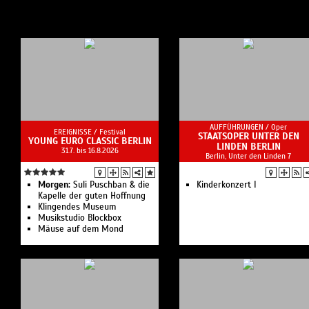
AUFFÜHRUNGEN /
Oper
EREIGNISSE /
Festival
STAATSOPER UNTER DEN
YOUNG EURO CLASSIC BERLIN
LINDEN BERLIN
31.7. bis 16.8.2026
Berlin, Unter den Linden 7
Morgen:
Suli Pusch­ban & die
Kinderkonzert I
Ka­pelle der gu­ten Hoff­nung
Klingendes Museum
Musikstudio Blockbox
Mäuse auf dem Mond