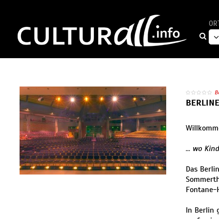
OR
B
BERLIN
Willkomme
… wo Kin
Das Berli
Sommerthe
Fontane-H
In Berlin