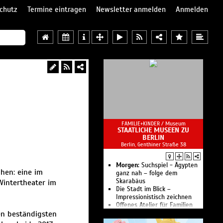
chutz
Termine eintragen
Newsletter anmelden
Anmelden
FAMILIE+KINDER /
Museum
STAATLICHE MUSEEN ZU
BERLIN
Berlin, Genthiner Straße 38
Morgen:
Suchspiel - Ägypten
ihen: eine im
ganz nah – folge dem
Skarabäus
Wintertheater im
Die Stadt im Blick –
Impressionistisch zeichnen
Offenes Atelier für Familien
den beständigsten
Skulptural, ideal?!
Wettkampf oder miteinander?