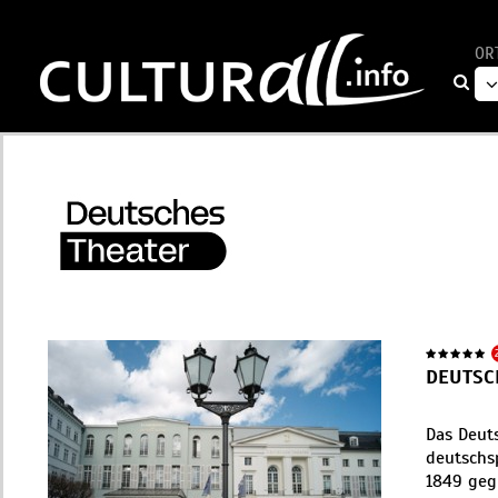
OR
DEUTSC
Das Deut
deutschs
1849 geg