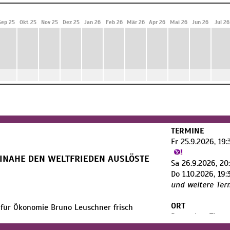
Sep 25
Okt 25
Nov 25
Dez 25
Jan 26
Feb 26
Mär 26
Apr 26
Mai 26
Jun 26
Jul 26
TERMINE
Fr 25.9.2026, 19
EINAHE DEN WELTFRIEDEN AUSLÖSTE
Sa 26.9.2026, 20
Do 1.10.2026, 19:
und weitere Ter
ORT
für Ökonomie Bruno Leuschner frisch
Deutsches Theat
taatlichen Plankommission anzutreten. Er
Kammer
aft dem sozialistischen Fortschritt zur