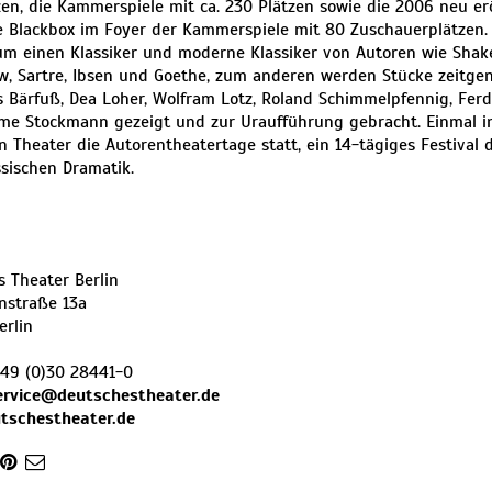
en, die Kammerspiele mit ca. 230 Plätzen sowie die 2006 neu erö
 Blackbox im Foyer der Kammerspiele mit 80 Zuschauerplätzen.
m einen Klassiker und moderne Klassiker von Autoren wie Shakes
w, Sartre, Ibsen und Goethe, zum anderen werden Stücke zeitge
s Bärfuß, Dea Loher, Wolfram Lotz, Roland Schimmelpfennig, Fe
e Stockmann gezeigt und zur Uraufführung gebracht. Einmal i
 Theater die Autorentheatertage statt, ein 14-tägiges Festival 
sischen Dramatik.
 Theater Berlin
straße 13a
erlin
49 (0)30 28441-0
ervice@deutschestheater.de
tschestheater.de