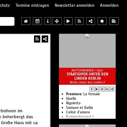
chutz
Termine eintragen
Newsletter anmelden
Anmelden
AUFFÜHRUNGEN /
Oper
STAATSOPER UNTER DEN
LINDEN BERLIN
Berlin, Unter den Linden 7
Premiere:
La Vestale
Giselle
Rigoletto
Samson et Dalila
erbühnen im
L’elisir d’amore
de beherbergt das
Kam­mer­kon­zert I
Le nozze di Figaro
 Große Haus mit ca.
Ballettgespräch