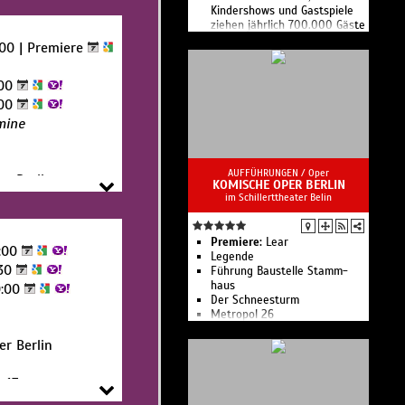
Kindershows und Gastspiele
 13a
ziehen jährlich 700.000 Gäste
an.
:00 | Premiere
Mit über 160 Mitwirkenden
pro Vorstellung sind dies die
größten Ensuite-Shows der
:00
Welt.
:00
mine
AUFFÜHRUNGEN /
Oper
er Berlin
KOMISCHE OPER BERLIN
 13a
im Schillerttheater Belin
Premiere:
Lear
:00
Legende
30
Führung Bau­stelle Stamm­
haus
0:00
Der Schnee­sturm
Metropol 26
Führungen für Familien
er Berlin
Führungen
Führung Spezial Kostüm
Kammerkonzert 8: Aufbruch!
 13a
Kinderkonzert 1: Instru­men­
ten­atlas