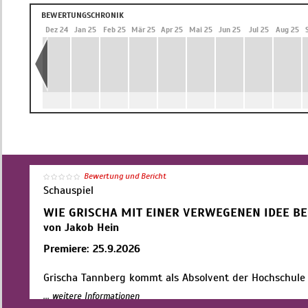
BEWERTUNGSCHRONIK
 24
Nov 24
Dez 24
Jan 25
Feb 25
Mär 25
Apr 25
Mai 25
Jun 25
Jul 25
Aug 25
Bewertung und Bericht
Schauspiel
WIE GRISCHA MIT EINER VERWEGENEN IDEE B
von Jakob Hein
Premiere: 25.9.2026
Grischa Tannberg kommt als Absolvent der Hochschule 
ausgebildet nach Berlin, um seine erste Stelle in der S
... weitere Informationen
ist hochmotiviert und fest entschlossen, seine Arbeitskr