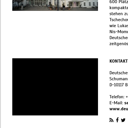
600 Plätz
kompakte
stehen zu
Tschecho
wie Luka
Nis-Momm
Deutschen
zeitgenös
KONTAKT
Deutsches
Schumann
D
-
10117
B
Telefon:
+
E-Mail:
s
www.deu