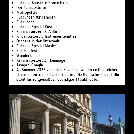
Führung Bau­stelle Stamm­haus
Der Schnee­sturm
Metropol 26
Führungen für Familien
Führungen
Führung Spezial Kostüm
Kammerkonzert 8: Aufbruch!
Kinderkonzert 1: Instru­men­ten­atlas
Or­pheus in der Un­ter­welt
Führung Spezial Maske
Spielzeit­fest
Wunder­kammer
Kammerkonzert 2: Hommage
Jewgeni Onegin
Ab Sommer 2023 zieht das Ensemble wegen umfangreicher
Bauarbeiten in das Schillertheater. Die Komische Oper Berlin
steht für zeitgemäßes, lebendiges Musiktheater.