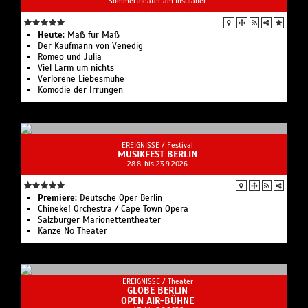
Sommertheater am Insulaner
Heute:
Maß für Maß
Der Kaufmann von Venedig
Romeo und Julia
Viel Lärm um nichts
Verlorene Liebesmühe
Komödie der Irrungen
EREIGNISSE /
Festival
MUSIKFEST BERLIN
28.8. bis 23.9.2026
Premiere:
Deutsche Oper Berlin
Chineke! Orchestra / Cape Town Opera
Salzburger Marionettentheater
Kanze Nō Theater
EREIGNISSE /
Theater
GLOBE BERLIN
OPEN AIR-BÜHNE