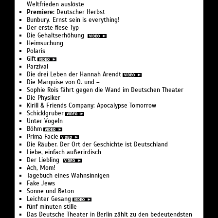
Weltfrieden auslöste
Premiere:
Deutscher Herbst
Bunbury. Ernst sein is everything!
Der erste fiese Typ
Die Gehaltserhöhung
Heimsuchung
Polaris
Gift
Parzival
Die drei Leben der Hannah Arendt
Die Marquise von O. und –
Sophie Rois fährt gegen die Wand im Deutschen Theater
Die Physiker
Kirill & Friends Company: Apocalypse Tomorrow
Schicklgruber
Unter Vögeln
Böhm
Prima Facie
Die Räuber. Der Ort der Geschichte ist Deutschland
Liebe, einfach außerirdisch
Der Liebling
Ach, Mom!
Tagebuch eines Wahnsinnigen
Fake Jews
Sonne und Beton
Leichter Gesang
fünf minuten stille
Das Deutsche Theater in Berlin zählt zu den bedeutendsten