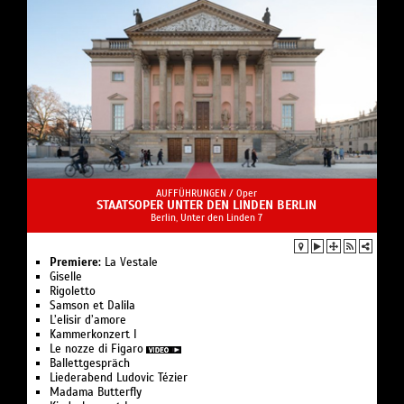
AUFFÜHRUNGEN /
Oper
STAATSOPER UNTER DEN LINDEN BERLIN
Berlin, Unter den Linden 7
Premiere:
La Vestale
Giselle
Rigoletto
Samson et Dalila
L’elisir d’amore
Kam­mer­kon­zert I
Le nozze di Figaro
Ballettgespräch
Liederabend Ludovic Tézier
Madama Butterfly