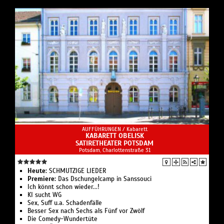
AUFFÜHRUNGEN /
Kabarett
KABARETT OBELISK
SATIRETHEATER POTSDAM
Potsdam, Charlottenstraße 31
Heute:
SCHMUTZIGE LIEDER
Premiere:
Das Dschungelcamp in Sanssouci
Ich könnt schon wieder...!
KI sucht WG
Sex, Suff u.a. Schadenfälle
Besser Sex nach Sechs als Fünf vor Zwölf
Die Comedy-Wundertüte