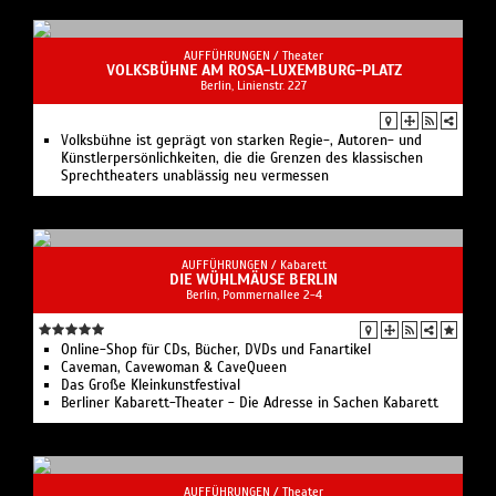
AUFFÜHRUNGEN /
Theater
VOLKSBÜHNE AM ROSA-LUXEMBURG-PLATZ
Berlin, Linienstr. 227
Volksbühne ist geprägt von starken Regie-, Autoren- und
Künstlerpersönlichkeiten, die die Grenzen des klassischen
Sprechtheaters unablässig neu vermessen
AUFFÜHRUNGEN /
Kabarett
DIE WÜHLMÄUSE BERLIN
Berlin, Pommernallee 2-4
Online-Shop für CDs, Bücher, DVDs und Fanartikel
Caveman, Cavewoman & CaveQueen
Das Große Kleinkunstfestival
Berliner Kabarett-Theater - Die Adresse in Sachen Kabarett
AUFFÜHRUNGEN /
Theater