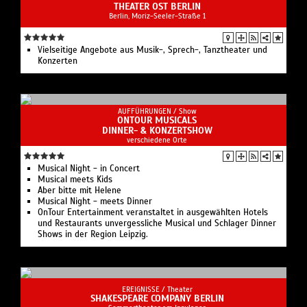
THEATER OST BERLIN
Berlin, Moriz-Seeler-Straße 1
Vielseitige Angebote aus Musik-, Sprech-, Tanztheater und
Konzerten
AUFFÜHRUNGEN /
Show
ONTOUR MUSICALS
DINNER- & KONZERTSHOW
verschiedene Orte
Musical Night - in Concert
Musical meets Kids
Aber bitte mit Helene
Musical Night - meets Dinner
OnTour Entertainment veranstaltet in ausgewählten Hotels
und Restaurants unvergessliche Musical und Schlager Dinner
Shows in der Region Leipzig.
EREIGNISSE /
Theater
SHAKESPEARE COMPANY BERLIN