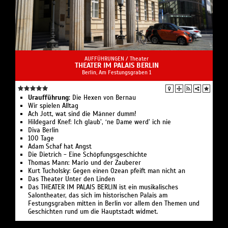
AUFFÜHRUNGEN /
Theater
THEATER IM PALAIS BERLIN
Berlin, Am Festungsgraben 1
Uraufführung:
Die Hexen von Bernau
Wir spielen Alltag
Ach Jott, wat sind die Männer dumm!
Hildegard Knef: Ich glaub’, ‘ne Dame werd’ ich nie
Diva Berlin
100 Tage
Adam Schaf hat Angst
Die Dietrich - Eine Schöpfungsgeschichte
Thomas Mann: Mario und der Zauberer
Kurt Tucholsky: Gegen einen Ozean pfeift man nicht an
Das Theater Unter den Linden
Das THEATER IM PALAIS BERLIN ist ein musikalisches
Salontheater, das sich im historischen Palais am
Festungsgraben mitten in Berlin vor allem den Themen und
Geschichten rund um die Hauptstadt widmet.