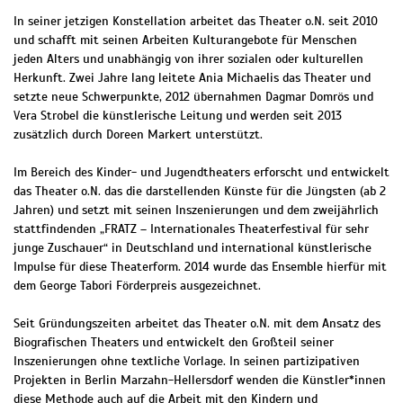
In seiner jetzigen Konstellation arbeitet das Theater o.N. seit 2010
und schafft mit seinen Arbeiten Kulturangebote für Menschen
jeden Alters und unabhängig von ihrer sozialen oder kulturellen
Herkunft. Zwei Jahre lang leitete Ania Michaelis das Theater und
setzte neue Schwerpunkte, 2012 übernahmen Dagmar Domrös und
Vera Strobel die künstlerische Leitung und werden seit 2013
zusätzlich durch Doreen Markert unterstützt.
Im Bereich des Kinder- und Jugendtheaters erforscht und entwickelt
das Theater o.N. das die darstellenden Künste für die Jüngsten (ab 2
Jahren) und setzt mit seinen Inszenierungen und dem zweijährlich
stattfindenden „FRATZ – Internationales Theaterfestival für sehr
junge Zuschauer“ in Deutschland und international künstlerische
Impulse für diese Theaterform. 2014 wurde das Ensemble hierfür mit
dem George Tabori Förderpreis ausgezeichnet.
Seit Gründungszeiten arbeitet das Theater o.N. mit dem Ansatz des
Biografischen Theaters und entwickelt den Großteil seiner
Inszenierungen ohne textliche Vorlage. In seinen partizipativen
Projekten in Berlin Marzahn-Hellersdorf wenden die Künstler*innen
diese Methode auch auf die Arbeit mit den Kindern und