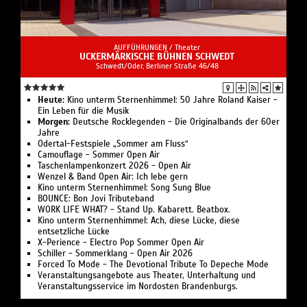
AUFFÜHRUNGEN /
Theater
UCKERMÄRKISCHE BÜHNEN SCHWEDT
Schwedt/Oder, Berliner Straße 46/48
Heute:
Kino unterm Sternenhimmel: 50 Jahre Roland Kaiser -
Ein Leben für die Musik
Morgen:
Deutsche Rocklegenden - Die Originalbands der 60er
Jahre
Odertal-Festspiele „Sommer am Fluss“
Camouflage - Sommer Open Air
Taschenlampenkonzert 2026 - Open Air
Wenzel & Band Open Air: Ich lebe gern
Kino unterm Sternenhimmel: Song Sung Blue
BOUNCE: Bon Jovi Tributeband
WORK LIFE WHAT? - Stand Up. Kabarett. Beatbox.
Kino unterm Sternenhimmel: Ach, diese Lücke, diese
entsetzliche Lücke
X-Perience - Electro Pop Sommer Open Air
Schiller - Sommerklang - Open Air 2026
Forced To Mode - The Devotional Tribute To Depeche Mode
Veranstaltungsangebote aus Theater, Unterhaltung und
Veranstaltungsservice im Nordosten Brandenburgs.