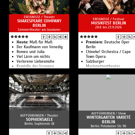
Song Sung Blue
BOUNCE: Bon Jovi Tributeband
WORK LIFE WHAT? - Stand Up.
EREIGNISSE /
Theater
Kabarett. Beatbox.
EREIGNISSE /
Festival
SHAKESPEARE COMPANY
Kino unterm Sternenhimmel:
MUSIKFEST BERLIN
BERLIN
28.8. bis 23.9.2026
Ach, diese Lücke, diese
Sommertheater am Insulaner
entsetzliche Lücke
X-Perience - Electro Pop
Sommer Open Air
Heute:
Maß für Maß
Premiere:
Deutsche Oper
Schiller - Sommerklang -
Der Kaufmann von Venedig
Berlin
Open Air 2026
Romeo und Julia
Chineke! Orchestra / Cape
Forced To Mode - The
Viel Lärm um nichts
Town Opera
Devotional Tribute To Depeche
Verlorene Liebesmühe
Salzburger
Mode
Komödie der Irrungen
Marionettentheater
Veranstaltungsangebote aus
Kanze Nō Theater
Theater, Unterhaltung und
Veranstaltungsservice im
Nordosten Brandenburgs.
AUFFÜHRUNGEN /
Show
AUFFÜHRUNGEN /
Theater
WINTERGARTEN VARIETÉ
SOPHIENSAELE
BERLIN
Berlin, Sophienstr. 18
Berlin, Potsdamer Str. 96