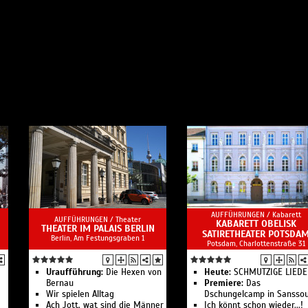
AUFFÜHRUNGEN /
Kabarett
AUFFÜHRUNGEN /
Theater
KABARETT OBELISK
THEATER IM PALAIS BERLIN
SATIRETHEATER POTSDA
Berlin, Am Festungsgraben 1
Potsdam, Charlottenstraße 31
Uraufführung:
Die Hexen von
Heute:
SCHMUTZIGE LIEDE
Bernau
Premiere:
Das
Wir spielen Alltag
Dschungelcamp in Sanssou
Ach Jott, wat sind die Männer
Ich könnt schon wieder...!