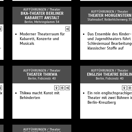
AUFFÜHRUNGEN /
Theater
AUFFÜHRUNGEN /
Theater
BKA-THEATER BERLINER
THEATER MORGENSTERN
KABARETT ANSTALT
Stahnsdorf, Rotkehlchenweg 35
Berlin, Mehringdamm 34
Moderner Theaterraum für
Das Ensemble des Kinder-
Kabarett, Konzerte und
und Jugendtheaters führt
Musicals
Schlesiensaal Bearbeitung
-
klassischer Stoffe auf
AUFFÜHRUNGEN /
Theater
AUFFÜHRUNGEN /
Theater
THEATER THIKWA
ENGLISH THEATRE BERLI
Berlin, Fidicinstr. 40
Berlin, Fidicinstr. 40
ix
Thikwa macht Kunst mit
Ein rein englischsprachige
Behinderten
Theater mit zwei Bühnen i
Berlin-Kreuzberg
AUFFÜHRUNGEN /
Theater