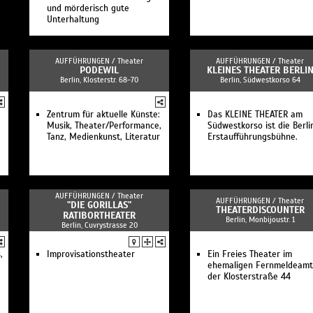
und mörderisch gute
Unterhaltung
AUFFÜHRUNGEN /
Theater
AUFFÜHRUNGEN /
Theater
PODEWIL
KLEINES THEATER BERLI
Berlin, Klosterstr. 68-70
Berlin, Südwestkorso 64
Zentrum für aktuelle Künste:
Das KLEINE THEATER am
Musik, Theater/Performance,
Südwestkorso ist die Berli
Tanz, Medienkunst, Literatur
Erstaufführungsbühne.
AUFFÜHRUNGEN /
Theater
AUFFÜHRUNGEN /
Theater
"DIE GORILLAS"
THEATERDISCOUNTER
RATIBORTHEATER
Berlin, Monbijoustr. 1
Berlin, Cuvrystrasse 20
,
Improvisationstheater
Ein Freies Theater im
ehemaligen Fernmeldeamt
der Klosterstraße 44