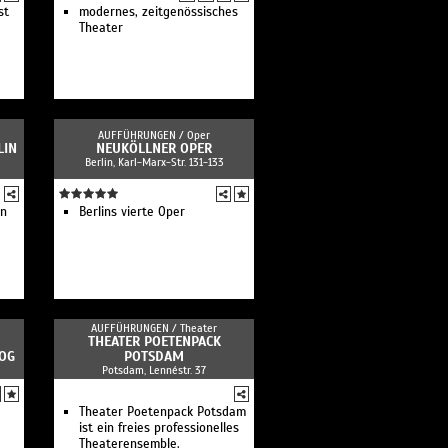
st
modernes, zeitgenössisches
Theater
AUFFÜHRUNGEN /
Oper
LIN
NEUKÖLLNER OPER
Berlin, Karl-Marx-Str. 131-133
en
Berlins vierte Oper
AUFFÜHRUNGEN /
Theater
THEATER POETENPACK
OG
POTSDAM
Potsdam, Lennéstr. 37
Theater Poetenpack Potsdam
ist ein freies professionelles
Theaterensemble.