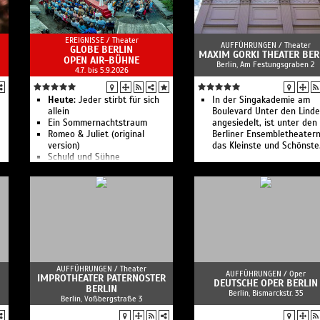
EREIGNISSE /
Theater
AUFFÜHRUNGEN /
Theater
GLOBE BERLIN
MAXIM GORKI THEATER BER
OPEN AIR-BÜHNE
Berlin, Am Festungsgraben 2
4.7. bis 5.9.2026
Heute:
Jeder stirbt für sich
In der Singakademie am
allein
Boulevard Unter den Lind
Ein Sommernachtstraum
angesiedelt, ist unter den
Romeo & Juliet (original
Berliner Ensembletheater
version)
das Kleinste und Schönste
Schuld und Sühne
Was Ihr wollt
Urfaust
Romeo & Julia
AUFFÜHRUNGEN /
Theater
AUFFÜHRUNGEN /
Oper
IMPROTHEATER PATERNOSTER
DEUTSCHE OPER BERLIN
BERLIN
Berlin, Bismarckstr. 35
Berlin, Voßbergstraße 3