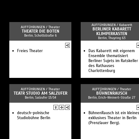
AUFFÜHRUNGEN /
Kabarett
AUFFÜHRUNGEN /
Theater
BERLINER KABARETT
THEATER DIE BOTEN
KLIMPERKASTEN
Berlin, Schottstraße 6
Berlin, Thuyring 63
Freies Theater
Das Kabarett mit eigenem
Ensemble thematisiert
Berliner Sujets im Ratskeller
des Rathauses
Charlottenburg
AUFFÜHRUNGEN /
Theater
AUFFÜHRUNGEN /
Theater
TEATR STUDIO AM SALZUFER
BÜHNENRAUSCH
Berlin, Salzufer 13/14
Berlin, Erich-Weinert-Straße 27
deutsch-polnische
BühnenRausch ist ein kleines
Studiobühne Berlin
exklusives Theater in Berlin
(Prenzlauer Berg).