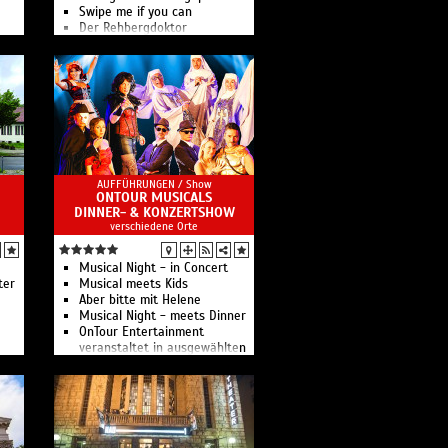
Swipe me if you can
Der Rehbergdoktor
Das Berliner Kult-Theater
AUFFÜHRUNGEN /
Show
ONTOUR MUSICALS
DINNER- & KONZERTSHOW
verschiedene Orte
Musical Night - in Concert
en
ter
Musical meets Kids
HT
Aber bitte mit Helene
EIS!
Musical Night - meets Dinner
ng
OnTour Entertainment
CH
veranstaltet in ausgewählten
Hotels und Restaurants
unvergessliche Musical und
Schlager Dinner Shows in der
Region Leipzig.