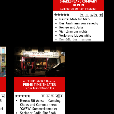
SHAKESPEARE COMPANY
Sophie Rois fährt gegen die
BERLIN
Wand im Deutschen Theater
Sommertheater am Insulaner
Die Physiker
Kirill & Friends Company:
Apocalypse Tomorrow
Heute:
Maß für Maß
Schicklgruber
Der Kaufmann von Venedig
Unter Vögeln
Romeo und Julia
Böhm
Viel Lärm um nichts
Prima Facie
Verlorene Liebesmühe
Die Räuber. Der Ort der
Komödie der Irrungen
Geschichte ist Deutschland
Die Shakespeare Company
Liebe, einfach außerirdisch
Berlin zeigt 9 Inszenierungen
Der Liebling
in 71 Aufführungen
Ach, Mom!
Tagebuch eines Wahnsinnigen
Fake Jews
Sonne und Beton
Leichter Gesang
fünf minuten stille
Das Deutsche Theater in
AUFFÜHRUNGEN /
Theater
PRIME TIME THEATER
Berlin zählt zu den
M
Berlin, ​Müllerstraße 163
bedeutendsten
Sprechtheaterbühnen im
deutschsprachigen Raum.
R
Heute:
Uff Achse – Camping,
Chaos und Camorra (neue
ci
"GWSW" Sommerkomödie)
Schlager Radio SingSpaß