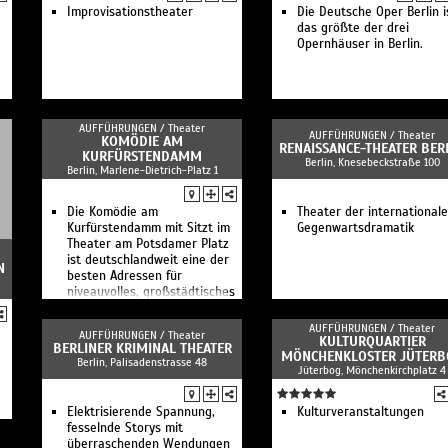
Improvisationstheater
Die Deutsche Oper Berlin i
das größte der drei
Opernhäuser in Berlin.
AUFFÜHRUNGEN /
Theater
AUFFÜHRUNGEN /
Theater
KOMÖDIE AM
RENAISSANCE-THEATER BER
KURFÜRSTENDAMM
Berlin, Knesebeckstraße 100
Berlin, Marlene-Dietrich-Platz 1
Die Komödie am
Theater der international
Kurfürstendamm mit Sitzt im
Gegenwartsdramatik
Theater am Potsdamer Platz
ist deutschlandweit eine der
N
besten Adressen für
niveauvolles, großstädtisches
Unterhaltungstheater.
AUFFÜHRUNGEN /
Theater
AUFFÜHRUNGEN /
Theater
KULTURQUARTIER
BERLINER KRIMINAL THEATER
MÖNCHENKLOSTER JÜTERB
Berlin, Palisadenstrasse 48
Jüterbog, Mönchenkirchplatz 4
Elektrisierende Spannung,
Kulturveranstaltungen
fesselnde Storys mit
überraschenden Wendungen