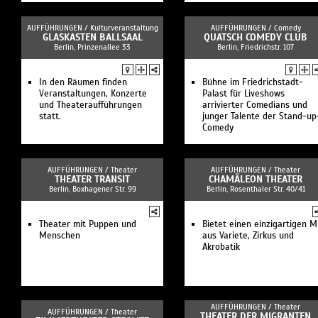
AUFFÜHRUNGEN /
Kulturveranstaltung
AUFFÜHRUNGEN /
Comedy
GLASKASTEN BALLSAAL
QUATSCH COMEDY CLUB
Berlin, Prinzenallee 33
Berlin, Friedrichstr. 107
In den Räumen finden
Bühne im Friedrichstadt-
Veranstaltungen, Konzerte
Palast für Liveshows
und Theateraufführungen
arrivierter Comedians und
statt.
junger Talente der Stand-up
Comedy
AUFFÜHRUNGEN /
Theater
AUFFÜHRUNGEN /
Theater
THEATER TRANSIT
CHAMÄLEON THEATER
Berlin, Boxhagener Str. 99
Berlin, Rosenthaler Str. 40/41
Theater mit Puppen und
Bietet einen einzigartigen M
Menschen
aus Variete, Zirkus und
Akrobatik
AUFFÜHRUNGEN /
Theater
AUFFÜHRUNGEN /
Theater
THEATER DER MIGRANTEN