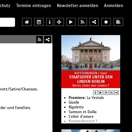
chutz
Termine eintragen
Newsletter anmelden
Anmelden
AUFFÜHRUNGEN /
Oper
STAATSOPER UNTER DEN
LINDEN BERLIN
Berlin, Unter den Linden 7
arett/Satire/Chanson,
Premiere:
La Vestale
Giselle
Rigoletto
der und Familien,
Samson et Dalila
L’elisir d’amore
Kam­mer­kon­zert I
Le nozze di Figaro
Ballettgespräch