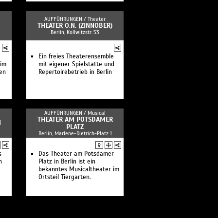
AUFFÜHRUNGEN /
Theater
THEATER O.N. (ZINNOBER)
Berlin, Kollwitzstr. 53
Ein freies Theaterensemble
 im
mit eigener Spielstätte und
en
Repertoirebetrieb in Berlin
AUFFÜHRUNGEN /
Musical
THEATER AM POTSDAMER
N
PLATZ
Berlin, Marlene-Dietrich-Platz 1
s
Das Theater am Potsdamer
n
Platz in Berlin ist ein
bekanntes Musicaltheater im
Ortsteil Tiergarten.