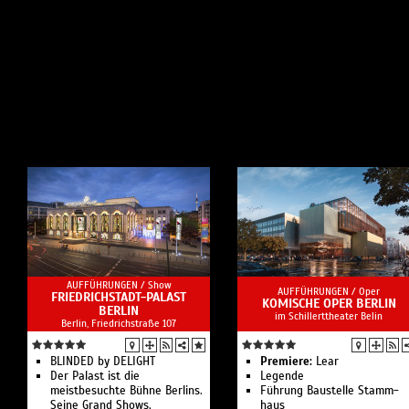
AUFFÜHRUNGEN /
Show
AUFFÜHRUNGEN /
Oper
FRIEDRICHSTADT-PALAST
KOMISCHE OPER BERLIN
BERLIN
im Schillerttheater Belin
Berlin, Friedrichstraße 107
BLINDED by DELIGHT
Premiere:
Lear
Der Palast ist die
Legende
meistbesuchte Bühne Berlins.
Führung Bau­stelle Stamm­
Seine Grand Shows,
haus