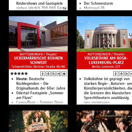
Kindershows und Gastspiele
Der Schnee­sturm
ziehen jährlich 700.000 Gäste
Metropol 26
an.
Führungen für Familien
Mit über 160 Mitwirkenden
Führungen
pro Vorstellung sind dies die
Führung Spezial Kostüm
größten Ensuite-Shows der
Kammerkonzert 8: Aufbruch!
Welt.
Kinderkonzert 1: Instru­men­
ten­atlas
Or­pheus in der Un­ter­welt
Führung Spezial Maske
Spielzeit­fest
AUFFÜHRUNGEN /
Theater
AUFFÜHRUNGEN /
Theater
Wunder­kammer
UCKERMÄRKISCHE BÜHNEN
VOLKSBÜHNE AM ROSA-
Kammerkonzert 2: Hommage
SCHWEDT
LUXEMBURG-PLATZ
Jewgeni Onegin
Schwedt/Oder, Berliner Straße 46/48
Berlin, Linienstr. 227
Ab Sommer 2023 zieht das
Ensemble wegen
Heute:
Deutsche
umfangreicher Bauarbeiten i
Volksbühne ist geprägt von
Rocklegenden - Die
das Schillertheater. Die
starken Regie-, Autoren- un
Originalbands der 60er Jahre
Komische Oper Berlin steht
Künstlerpersönlichkeiten, di
Odertal-Festspiele „Sommer
für zeitgemäßes, lebendiges
die Grenzen des klassischen
am Fluss“
Musiktheater.
Sprechtheaters unablässig
Camouflage - Sommer Open
neu vermessen
Air
Taschenlampenkonzert 2026 -
Open Air
Wenzel & Band Open Air: Ich
lebe gern
Kino unterm Sternenhimmel: