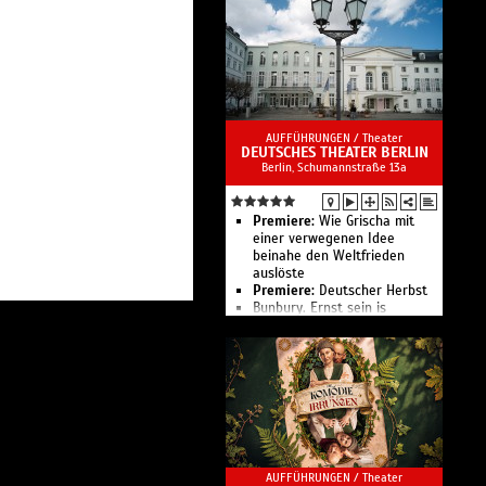
Liederabend Ludovic Tézier
Madama Butterfly
Kinderkonzert I
Jubiläumsgala der Staatlichen
Ballett- und Artistikschule
Tosca
Liederabend Internationales
Opernstudio
AUFFÜHRUNGEN /
Theater
DEUTSCHES THEATER BERLIN
Eines der schönsten
Berlin, Schumannstraße 13a
Opernhäuser der Welt
Premiere:
Wie Grischa mit
einer verwegenen Idee
beinahe den Weltfrieden
auslöste
Premiere:
Deutscher Herbst
Bunbury. Ernst sein is
everything!
Der erste fiese Typ
Die Gehaltserhöhung
Heimsuchung
Polaris
Gift
Parzival
Die drei Leben der Hannah
Arendt
AUFFÜHRUNGEN /
Theater
Die Marquise von O. und –