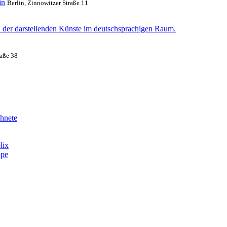
in
Berlin, Zinnowitzer Straße 11
n der darstellenden Künste im deutschsprachigen Raum.
raße 38
chnete
lix
ope