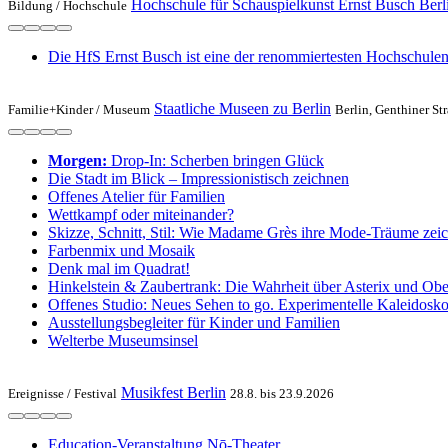
Hochschule für Schauspielkunst Ernst Busch Berl
Bildung /
Hochschule
Die HfS Ernst Busch ist eine der renommiertesten Hochschule
Staatliche Museen zu Berlin
Familie+Kinder /
Museum
Berlin, Genthiner St
Morgen:
Drop-In: Scherben bringen Glück
Die Stadt im Blick – Impressionistisch zeichnen
Offenes Atelier für Familien
Wettkampf oder miteinander?
Skizze, Schnitt, Stil: Wie Madame Grès ihre Mode-Träume zei
Farbenmix und Mosaik
Denk mal im Quadrat!
Hinkelstein & Zaubertrank: Die Wahrheit über Asterix und Obe
Offenes Studio: Neues Sehen to go. Experimentelle Kaleidosk
Ausstellungsbegleiter für Kinder und Familien
Welterbe Museumsinsel
Musikfest Berlin
Ereignisse /
Festival
28.8. bis 23.9.2026
Education-Veranstaltung Nō-Theater