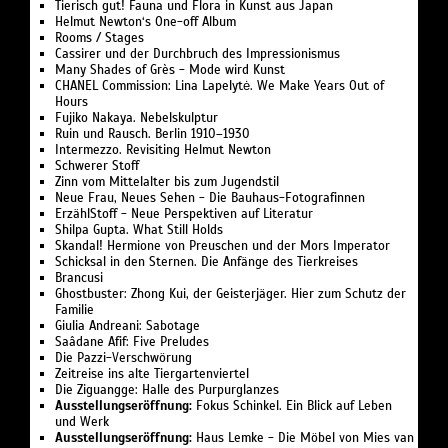
Tierisch gut! Fauna und Flora in Kunst aus Japan
Helmut Newton‘s One-off Album
Rooms / Stages
Cassirer und der Durchbruch des Impressionismus
Many Shades of Grès - Mode wird Kunst
CHANEL Commission: Lina Lapelytė. We Make Years Out of
Hours
Fujiko Nakaya. Nebelskulptur
Ruin und Rausch. Berlin 1910–1930
Intermezzo. Revisiting Helmut Newton
Schwerer Stoff
Zinn vom Mittelalter bis zum Jugendstil
Neue Frau, Neues Sehen - Die Bauhaus-Fotografinnen
ErzählStoff - Neue Perspektiven auf Literatur
Shilpa Gupta. What Still Holds
Skandal! Hermione von Preuschen und der Mors Imperator
Schicksal in den Sternen. Die Anfänge des Tierkreises
Brancusi
Ghostbuster: Zhong Kui, der Geisterjäger. Hier zum Schutz der
Familie
Giulia Andreani: Sabotage
Saâdane Afif: Five Preludes
Die Pazzi-Verschwörung
Zeitreise ins alte Tiergartenviertel
Die Ziguangge: Halle des Purpurglanzes
Ausstellungseröffnung:
Fokus Schinkel. Ein Blick auf Leben
und Werk
Ausstellungseröffnung:
Haus Lemke - Die Möbel von Mies van