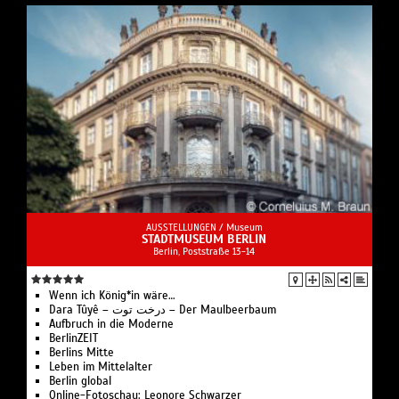
AUSSTELLUNGEN /
Museum
STADTMUSEUM BERLIN
Berlin, Poststraße 13-14
Wenn ich König*in wäre…
Dara Tûyê – درخت توت – Der Maulbeerbaum
Aufbruch in die Moderne
BerlinZEIT
Berlins Mitte
Leben im Mittelalter
Berlin global
Online-Fotoschau: Leonore Schwarzer